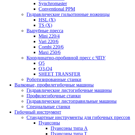
Synchromaster
Conventional PPM
Гидравлические гильотинные ножницы
HSL (X)
TS (X)
Вырубные пресса
Mini 220/4
Vari 220/6
Combi 220/6
Maxi 250/6
Координатно-пробивной пресс с ЧПУ
Q5
Q3-Q4
SHEET TRANSFER
Роботизированные станки
Валковые, профилегибочные машины
Гидравлические листогибочные машины
Профилегибочные станки
Гидравлические листоправильные машины
Специальные станки
Гибочный инструмент
Стандартные инструменты для гибочных прессов
Пуансоны
Пуансоны типа A
Пуансоны типа T