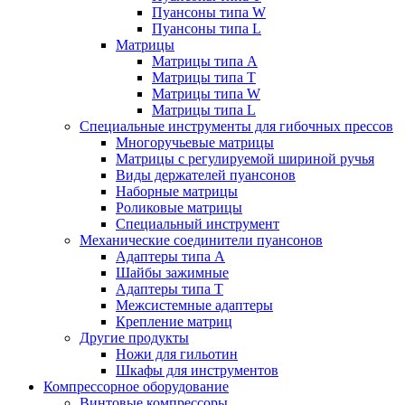
Пуансоны типа W
Пуансоны типа L
Матрицы
Матрицы типа A
Матрицы типа T
Матрицы типа W
Матрицы типа L
Специальные инструменты для гибочных прессов
Многоручьевые матрицы
Матрицы с регулируемой шириной ручья
Виды держателей пуансонов
Наборные матрицы
Роликовые матрицы
Специальный инструмент
Механические соединители пуансонов
Адаптеры типа A
Шайбы зажимные
Адаптеры типа T
Межсистемные адаптеры
Крепление матриц
Другие продукты
Ножи для гильотин
Шкафы для инструментов
Компрессорное оборудование
Винтовые компрессоры