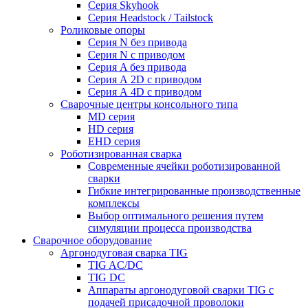
Серия Skyhook
Серия Headstock / Tailstock
Роликовые опоры
Серия N без привода
Серия N с приводом
Серия A без привода
Серия А 2D с приводом
Серия А 4D с приводом
Сварочные центры консольного типа
MD серия
HD серия
EHD серия
Роботизированная сварка
Современные ячейки роботизированной
сварки
Гибкие интегрированные производственные
комплексы
Выбор оптимального решения путем
симуляции процесса производства
Сварочное оборудование
Аргонодуговая сварка TIG
TIG AC/DC
TIG DC
Аппараты аргонодуговой сварки TIG с
подачей присадочной проволоки