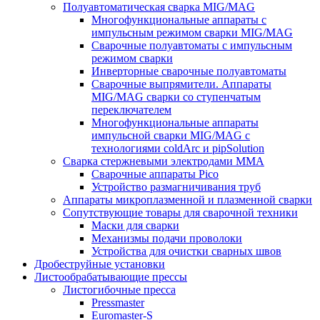
Полуавтоматическая сварка MIG/MAG
Многофункциональные аппараты с
импульсным режимом сварки MIG/MAG
Сварочные полуавтоматы с импульсным
режимом сварки
Инверторные сварочные полуавтоматы
Сварочные выпрямители. Аппараты
MIG/MAG сварки со ступенчатым
переключателем
Многофункциональные аппараты
импульсной сварки MIG/MAG с
технологиями coldArc и pipSolution
Сварка стержневыми электродами MMA
Сварочные аппараты Pico
Устройство размагничивания труб
Аппараты микроплазменной и плазменной сварки
Сопутствующие товары для сварочной техники
Маски для сварки
Механизмы подачи проволоки
Устройства для очистки сварных швов
Дробеструйные установки
Листообрабатывающие прессы
Листогибочные пресса
Pressmaster
Euromaster-S