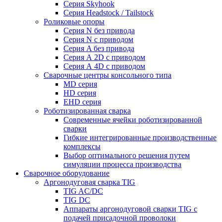
Серия Skyhook
Серия Headstock / Tailstock
Роликовые опоры
Серия N без привода
Серия N с приводом
Серия A без привода
Серия А 2D с приводом
Серия А 4D с приводом
Сварочные центры консольного типа
MD серия
HD серия
EHD серия
Роботизированная сварка
Современные ячейки роботизированной
сварки
Гибкие интегрированные производственные
комплексы
Выбор оптимального решения путем
симуляции процесса производства
Сварочное оборудование
Аргонодуговая сварка TIG
TIG AC/DC
TIG DC
Аппараты аргонодуговой сварки TIG с
подачей присадочной проволоки