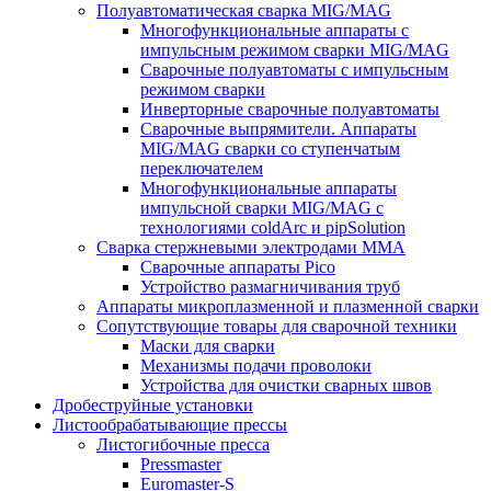
Полуавтоматическая сварка MIG/MAG
Многофункциональные аппараты с
импульсным режимом сварки MIG/MAG
Сварочные полуавтоматы с импульсным
режимом сварки
Инверторные сварочные полуавтоматы
Сварочные выпрямители. Аппараты
MIG/MAG сварки со ступенчатым
переключателем
Многофункциональные аппараты
импульсной сварки MIG/MAG с
технологиями coldArc и pipSolution
Сварка стержневыми электродами MMA
Сварочные аппараты Pico
Устройство размагничивания труб
Аппараты микроплазменной и плазменной сварки
Сопутствующие товары для сварочной техники
Маски для сварки
Механизмы подачи проволоки
Устройства для очистки сварных швов
Дробеструйные установки
Листообрабатывающие прессы
Листогибочные пресса
Pressmaster
Euromaster-S