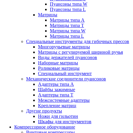
Пуансоны типа W
Пуансоны типа L
Матрицы
Матрицы типа A
Матрицы типа T
Матрицы типа W
Матрицы типа L
Специальные инструменты для гибочных прессов
Многоручьевые матрицы
Матрицы с регулируемой шириной ручья
Виды держателей пуансонов
Наборные матрицы
Роликовые матрицы
Специальный инструмент
Механические соединители пуансонов
Адаптеры типа A
Шайбы зажимные
Адаптеры типа T
Межсистемные адаптеры
Крепление матриц
Другие продукты
Ножи для гильотин
Шкафы для инструментов
Компрессорное оборудование
Винтовые компрессоры