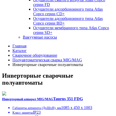
серии FD
Осушители адсорбционного типа Atlas
Copco серии СD+
Осушители адсорбционного типа Atlas
Copco серии BD+
Осушители мембранного типа Atlas Copco
серии SD+
Вакуумные насосы
Главная
Каталог
Сварочное оборудование
Полуавтоматическая сварка MIG/MAG
Инверторные сварочные полуавтоматы
Инверторные сварочные
полуавтоматы
Taurus 351 FDG
Инверторный аппарат MIG/MAG
1085 x 450 x 1003
Габариты аппарата (ДxШxВ), мм
IP23
Класс защиты