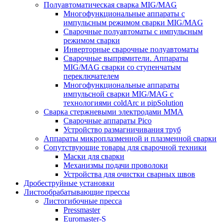
Полуавтоматическая сварка MIG/MAG
Многофункциональные аппараты с
импульсным режимом сварки MIG/MAG
Сварочные полуавтоматы с импульсным
режимом сварки
Инверторные сварочные полуавтоматы
Сварочные выпрямители. Аппараты
MIG/MAG сварки со ступенчатым
переключателем
Многофункциональные аппараты
импульсной сварки MIG/MAG с
технологиями coldArc и pipSolution
Сварка стержневыми электродами MMA
Сварочные аппараты Pico
Устройство размагничивания труб
Аппараты микроплазменной и плазменной сварки
Сопутствующие товары для сварочной техники
Маски для сварки
Механизмы подачи проволоки
Устройства для очистки сварных швов
Дробеструйные установки
Листообрабатывающие прессы
Листогибочные пресса
Pressmaster
Euromaster-S