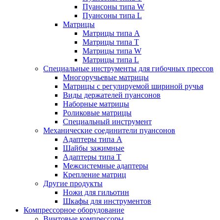
Пуансоны типа W
Пуансоны типа L
Матрицы
Матрицы типа A
Матрицы типа T
Матрицы типа W
Матрицы типа L
Специальные инструменты для гибочных прессов
Многоручьевые матрицы
Матрицы с регулируемой шириной ручья
Виды держателей пуансонов
Наборные матрицы
Роликовые матрицы
Специальный инструмент
Механические соединители пуансонов
Адаптеры типа A
Шайбы зажимные
Адаптеры типа T
Межсистемные адаптеры
Крепление матриц
Другие продукты
Ножи для гильотин
Шкафы для инструментов
Компрессорное оборудование
Винтовые компрессоры