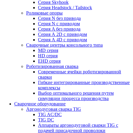
Серия Skyhook
Серия Headstock / Tailstock
Роликовые опоры
Серия N без привода
Серия N с приводом
Серия A без привода
Серия А 2D с приводом
Серия А 4D с приводом
Сварочные центры консольного типа
MD серия
HD серия
EHD серия
Роботизированная сварка
Современные ячейки роботизированной
сварки
Гибкие интегрированные производственные
комплексы
Выбор оптимального решения путем
симуляции процесса производства
Сварочное оборудование
Аргонодуговая сварка TIG
TIG AC/DC
TIG DC
Аппараты аргонодуговой сварки TIG с
подачей присадочной проволоки