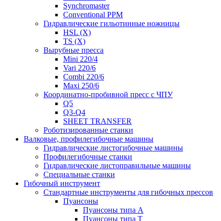
Synchromaster
Conventional PPM
Гидравлические гильотинные ножницы
HSL (X)
TS (X)
Вырубные пресса
Mini 220/4
Vari 220/6
Combi 220/6
Maxi 250/6
Координатно-пробивной пресс с ЧПУ
Q5
Q3-Q4
SHEET TRANSFER
Роботизированные станки
Валковые, профилегибочные машины
Гидравлические листогибочные машины
Профилегибочные станки
Гидравлические листоправильные машины
Специальные станки
Гибочный инструмент
Стандартные инструменты для гибочных прессов
Пуансоны
Пуансоны типа A
Пуансоны типа T