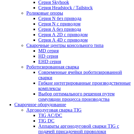
Серия Skyhook
Серия Headstock / Tailstock
Роликовые опоры
Серия N без привода
Серия N с приводом
Серия A без привода
Серия А 2D с приводом
Серия А 4D с приводом
Сварочные центры консольного типа
MD серия
HD серия
EHD серия
Роботизированная сварка
Современные ячейки роботизированной
сварки
Гибкие интегрированные производственные
комплексы
Выбор оптимального решения путем
симуляции процесса производства
Сварочное оборудование
Аргонодуговая сварка TIG
TIG AC/DC
TIG DC
Аппараты аргонодуговой сварки TIG с
подачей присадочной проволоки