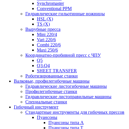
Synchromaster
Conventional PPM
Гидравлические гильотинные ножницы
HSL (X)
TS (X)
Вырубные пресса
Mini 220/4
Vari 220/6
Combi 220/6
Maxi 250/6
Координатно-пробивной пресс с ЧПУ
Q5
Q3-Q4
SHEET TRANSFER
Роботизированные станки
Валковые, профилегибочные машины
Гидравлические листогибочные машины
Профилегибочные станки
Гидравлические листоправильные машины
Специальные станки
Гибочный инструмент
Стандартные инструменты для гибочных прессов
Пуансоны
Пуансоны типа A
Пуансоны типа T