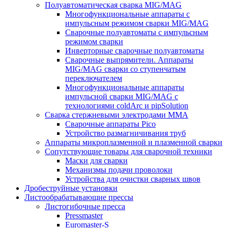
Полуавтоматическая сварка MIG/MAG
Многофункциональные аппараты с
импульсным режимом сварки MIG/MAG
Сварочные полуавтоматы с импульсным
режимом сварки
Инверторные сварочные полуавтоматы
Сварочные выпрямители. Аппараты
MIG/MAG сварки со ступенчатым
переключателем
Многофункциональные аппараты
импульсной сварки MIG/MAG с
технологиями coldArc и pipSolution
Сварка стержневыми электродами MMA
Сварочные аппараты Pico
Устройство размагничивания труб
Аппараты микроплазменной и плазменной сварки
Сопутствующие товары для сварочной техники
Маски для сварки
Механизмы подачи проволоки
Устройства для очистки сварных швов
Дробеструйные установки
Листообрабатывающие прессы
Листогибочные пресса
Pressmaster
Euromaster-S