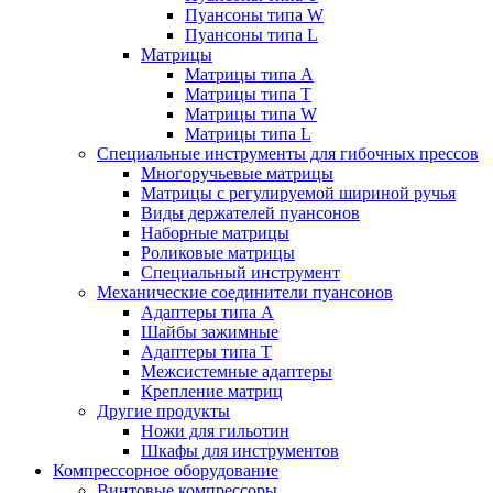
Пуансоны типа W
Пуансоны типа L
Матрицы
Матрицы типа A
Матрицы типа T
Матрицы типа W
Матрицы типа L
Специальные инструменты для гибочных прессов
Многоручьевые матрицы
Матрицы с регулируемой шириной ручья
Виды держателей пуансонов
Наборные матрицы
Роликовые матрицы
Специальный инструмент
Механические соединители пуансонов
Адаптеры типа A
Шайбы зажимные
Адаптеры типа T
Межсистемные адаптеры
Крепление матриц
Другие продукты
Ножи для гильотин
Шкафы для инструментов
Компрессорное оборудование
Винтовые компрессоры