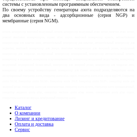
системы с установленным программным обеспечением.
По своему устройству генераторы азота подразделяются на
два основных вида - адсорбционные (серия NGP) и
мембранные (серия NGM).
купить компрессор винтовой воздушный, купить компрессор воздушный атлас копко, наличие атлас копко,
ремонт винтовых компрессоров, сервис atlas copco, винтовой компрессор купить, автомобильные
компрессоры для накачки шин, автомобильный компрессор для накачки, автомобильный компрессор для
подкачки, винтовой компрессор для лазера, винтовые компрессоры для лазерной резки, воздушный
компрессор для покраски, кислородный компрессор медицинский, компрессор автомобильный купить,
компрессор в медицине, компрессор в промышленности, компрессор воздушный водоочистка, компрессор
воздушный медицинский безмасляный, компрессор для лазерной резки, компрессор для покраски авто,
компрессор для системы пожаротушения, компрессор для станка лазерной резки, Генераторы азота,
адсорбционный генератор азота, генератор азота atlas copco, генератор азота atlas copco ngp240, Генератор
азота NGM, Генератор азота NGM+, Генератор азота NGP, Генератор азота NGP+, генератор азота для
лазерной резки, генератор азота для шиномонтажа, генератор азота купить, генератор азота промышленный,
генератор жидкого азота atlas, генератор чистого азота атлас копко, генераторы азота atlas copco,
генераторы азота и кислорода, мембранный генератор азота
Каталог
О компании
Лизинг и кредитование
Оплата и доставка
Сервис