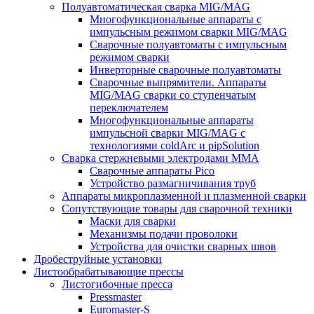
Полуавтоматическая сварка MIG/MAG
Многофункциональные аппараты с
импульсным режимом сварки MIG/MAG
Сварочные полуавтоматы с импульсным
режимом сварки
Инверторные сварочные полуавтоматы
Сварочные выпрямители. Аппараты
MIG/MAG сварки со ступенчатым
переключателем
Многофункциональные аппараты
импульсной сварки MIG/MAG с
технологиями coldArc и pipSolution
Сварка стержневыми электродами MMA
Сварочные аппараты Pico
Устройство размагничивания труб
Аппараты микроплазменной и плазменной сварки
Сопутствующие товары для сварочной техники
Маски для сварки
Механизмы подачи проволоки
Устройства для очистки сварных швов
Дробеструйные установки
Листообрабатывающие прессы
Листогибочные пресса
Pressmaster
Euromaster-S