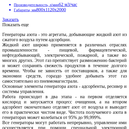
62 м3/час
Производительность, л/мин
800x1120x2000
Габариты, мм
Заказать
Показать еще
Генераторы азота - это агрегаты, добывающие жидкий азот из
сжатого воздуха путем адсорбции.
Жидкий азот широко применяется в различных отраслях
промышленности - пищевой, фармацевтической,
нефтедобывающей, электрической, пожарной, а также во
многих других. Этот газ препятствует размножению бактерий
и может сохранять свежесть продуктов в течение долгого
времени. Чтобы не зависеть от поставщиков, а также для
экономии средств, гораздо удобнее добывать этот газ
самостоятельно из пневмомагистрали.
Основные элементы генератора азота - адсорбенты, ресивер и
системы управления.
Работа происходит в два этапа - на первом отделяется
кислород и запускается процесс очищения, а на втором
адсорбент окончательно отделяет азот от воздуха и выводит
его в практически чистом виде. Чистота получаемого азота в
генераторах может колебаться от 95% до 99,999%.
Все генераторы могут работать непрерывно, управление ими
осуществляется при помощи специальной электронной