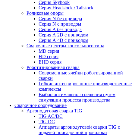
Серия Skyhook
Серия Headstock / Tailstock
Роликовые опоры
Серия N без привода
Серия N с приводом
Серия A без привода
Серия А 2D с приводом
Серия А 4D с приводом
Сварочные центры консольного типа
MD серия
HD серия
EHD серия
Роботизированная сварка
Современные ячейки роботизированной
сварки
Гибкие интегрированные производственные
комплексы
Выбор оптимального решения путем
симуляции процесса производства
Сварочное оборудование
Аргонодуговая сварка TIG
TIG AC/DC
TIG DC
Аппараты аргонодуговой сварки TIG с
подачей присадочной проволоки