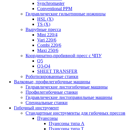
Synchromaster
Conventional PPM
Гидравлические гильотинные ножницы
HSL (X)
TS (X)
Вырубные пресса
Mini 220/4
Vari 220/6
Combi 220/6
Maxi 250/6
Координатно-пробивной пресс с ЧПУ
Q5
Q3-Q4
SHEET TRANSFER
Роботизированные станки
Валковые, профилегибочные машины
Гидравлические листогибочные машины
Профилегибочные станки
Гидравлические листоправильные машины
Специальные станки
Гибочный инструмент
Стандартные инструменты для гибочных прессов
Пуансоны
Пуансоны типа A
Пуансоны типа T