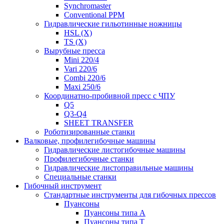
Synchromaster
Conventional PPM
Гидравлические гильотинные ножницы
HSL (X)
TS (X)
Вырубные пресса
Mini 220/4
Vari 220/6
Combi 220/6
Maxi 250/6
Координатно-пробивной пресс с ЧПУ
Q5
Q3-Q4
SHEET TRANSFER
Роботизированные станки
Валковые, профилегибочные машины
Гидравлические листогибочные машины
Профилегибочные станки
Гидравлические листоправильные машины
Специальные станки
Гибочный инструмент
Стандартные инструменты для гибочных прессов
Пуансоны
Пуансоны типа A
Пуансоны типа T