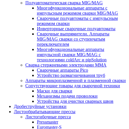
Полуавтоматическая сварка MIG/MAG
Многофункциональные аппараты с
импульсным режимом сварки MIG/MAG
Сварочные полуавтоматы с импульсным
режимом сварки
Инверторные сварочные полуавтоматы
Сварочные выпрямители. Аппараты
MIG/MAG сварки со ступенчатым
переключателем
Многофункциональные аппараты
импульсной сварки MIG/MAG с
технологиями coldArc и pipSolution
Сварка стержневыми электродами MMA
Сварочные аппараты Pico
Устройство размагничивания труб
Аппараты микроплазменной и плазменной сварки
Сопутствующие товары для сварочной техники
Маски для сварки
Механизмы подачи проволоки
Устройства для очистки сварных швов
Дробеструйные установки
Листообрабатывающие прессы
Листогибочные пресса
Pressmaster
Euromaster-S