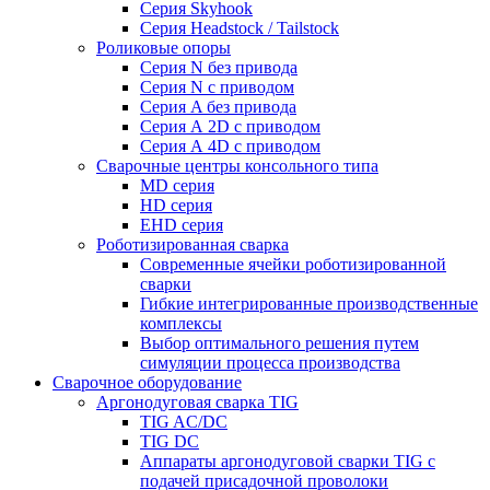
Серия Skyhook
Серия Headstock / Tailstock
Роликовые опоры
Серия N без привода
Серия N с приводом
Серия A без привода
Серия А 2D с приводом
Серия А 4D с приводом
Сварочные центры консольного типа
MD серия
HD серия
EHD серия
Роботизированная сварка
Современные ячейки роботизированной
сварки
Гибкие интегрированные производственные
комплексы
Выбор оптимального решения путем
симуляции процесса производства
Сварочное оборудование
Аргонодуговая сварка TIG
TIG AC/DC
TIG DC
Аппараты аргонодуговой сварки TIG с
подачей присадочной проволоки