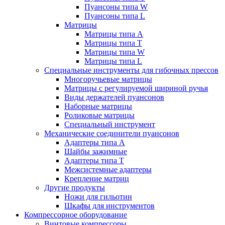
Пуансоны типа W
Пуансоны типа L
Матрицы
Матрицы типа A
Матрицы типа T
Матрицы типа W
Матрицы типа L
Специальные инструменты для гибочных прессов
Многоручьевые матрицы
Матрицы с регулируемой шириной ручья
Виды держателей пуансонов
Наборные матрицы
Роликовые матрицы
Специальный инструмент
Механические соединители пуансонов
Адаптеры типа A
Шайбы зажимные
Адаптеры типа T
Межсистемные адаптеры
Крепление матриц
Другие продукты
Ножи для гильотин
Шкафы для инструментов
Компрессорное оборудование
Винтовые компрессоры