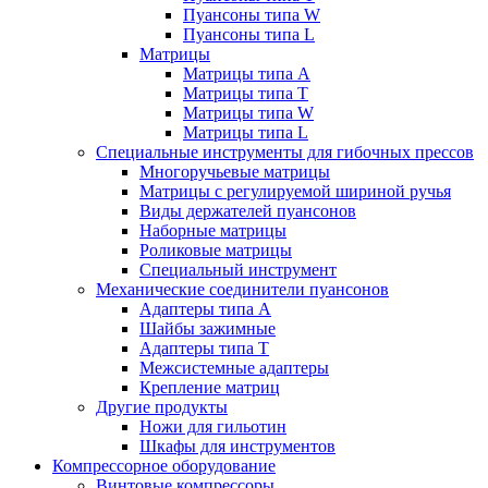
Пуансоны типа W
Пуансоны типа L
Матрицы
Матрицы типа A
Матрицы типа T
Матрицы типа W
Матрицы типа L
Специальные инструменты для гибочных прессов
Многоручьевые матрицы
Матрицы с регулируемой шириной ручья
Виды держателей пуансонов
Наборные матрицы
Роликовые матрицы
Специальный инструмент
Механические соединители пуансонов
Адаптеры типа A
Шайбы зажимные
Адаптеры типа T
Межсистемные адаптеры
Крепление матриц
Другие продукты
Ножи для гильотин
Шкафы для инструментов
Компрессорное оборудование
Винтовые компрессоры