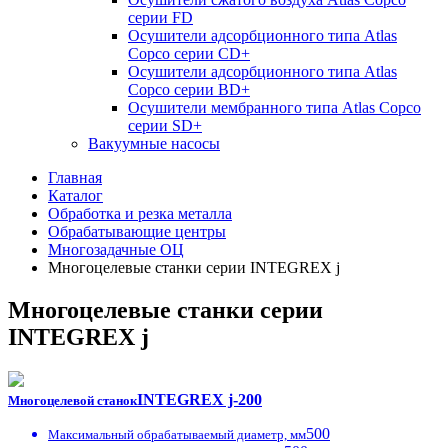
серии FD
Осушители адсорбционного типа Atlas
Copco серии СD+
Осушители адсорбционного типа Atlas
Copco серии BD+
Осушители мембранного типа Atlas Copco
серии SD+
Вакуумные насосы
Главная
Каталог
Обработка и резка металла
Обрабатывающие центры
Многозадачные ОЦ
Многоцелевые станки серии INTEGREX j
Многоцелевые станки серии
INTEGREX j
INTEGREX j-200
Многоцелевой станок
500
Максимальный обрабатываемый диаметр, мм