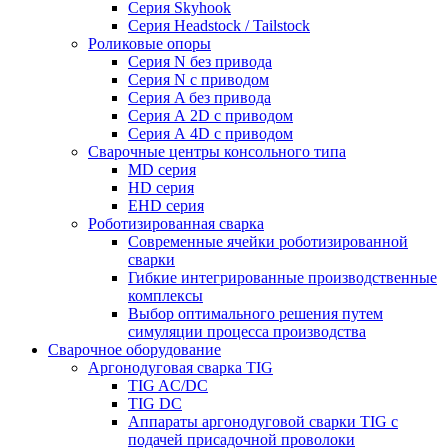
Серия Skyhook
Серия Headstock / Tailstock
Роликовые опоры
Серия N без привода
Серия N с приводом
Серия A без привода
Серия А 2D с приводом
Серия А 4D с приводом
Сварочные центры консольного типа
MD серия
HD серия
EHD серия
Роботизированная сварка
Современные ячейки роботизированной
сварки
Гибкие интегрированные производственные
комплексы
Выбор оптимального решения путем
симуляции процесса производства
Сварочное оборудование
Аргонодуговая сварка TIG
TIG AC/DC
TIG DC
Аппараты аргонодуговой сварки TIG с
подачей присадочной проволоки