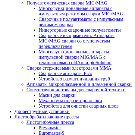
Полуавтоматическая сварка MIG/MAG
Многофункциональные аппараты с
импульсным режимом сварки MIG/MAG
Сварочные полуавтоматы с импульсным
режимом сварки
Инверторные сварочные полуавтоматы
Сварочные выпрямители. Аппараты
MIG/MAG сварки со ступенчатым
переключателем
Многофункциональные аппараты
импульсной сварки MIG/MAG с
технологиями coldArc и pipSolution
Сварка стержневыми электродами MMA
Сварочные аппараты Pico
Устройство размагничивания труб
Аппараты микроплазменной и плазменной сварки
Сопутствующие товары для сварочной техники
Маски для сварки
Механизмы подачи проволоки
Устройства для очистки сварных швов
Дробеструйные установки
Листообрабатывающие прессы
Листогибочные пресса
Pressmaster
Euromaster-S