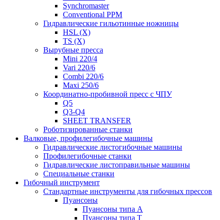
Synchromaster
Conventional PPM
Гидравлические гильотинные ножницы
HSL (X)
TS (X)
Вырубные пресса
Mini 220/4
Vari 220/6
Combi 220/6
Maxi 250/6
Координатно-пробивной пресс с ЧПУ
Q5
Q3-Q4
SHEET TRANSFER
Роботизированные станки
Валковые, профилегибочные машины
Гидравлические листогибочные машины
Профилегибочные станки
Гидравлические листоправильные машины
Специальные станки
Гибочный инструмент
Стандартные инструменты для гибочных прессов
Пуансоны
Пуансоны типа A
Пуансоны типа T