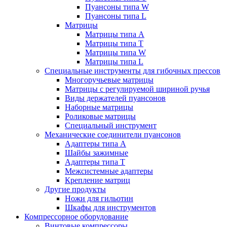
Пуансоны типа W
Пуансоны типа L
Матрицы
Матрицы типа A
Матрицы типа T
Матрицы типа W
Матрицы типа L
Специальные инструменты для гибочных прессов
Многоручьевые матрицы
Матрицы с регулируемой шириной ручья
Виды держателей пуансонов
Наборные матрицы
Роликовые матрицы
Специальный инструмент
Механические соединители пуансонов
Адаптеры типа A
Шайбы зажимные
Адаптеры типа T
Межсистемные адаптеры
Крепление матриц
Другие продукты
Ножи для гильотин
Шкафы для инструментов
Компрессорное оборудование
Винтовые компрессоры