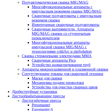
Полуавтоматическая сварка MIG/MAG
Многофункциональные аппараты с
импульсным режимом сварки MIG/MAG
Сварочные полуавтоматы с импульсным
режимом сварки
Инверторные сварочные полуавтоматы
Сварочные выпрямители. Аппараты
MIG/MAG сварки со ступенчатым
переключателем
Многофункциональные аппараты
импульсной сварки MIG/MAG с
технологиями coldArc и pipSolution
Сварка стержневыми электродами MMA
Сварочные аппараты Pico
Устройство размагничивания труб
Аппараты микроплазменной и плазменной сварки
Сопутствующие товары для сварочной техники
Маски для сварки
Механизмы подачи проволоки
Устройства для очистки сварных швов
Дробеструйные установки
Листообрабатывающие прессы
Листогибочные пресса
Pressmaster
Euromaster-S