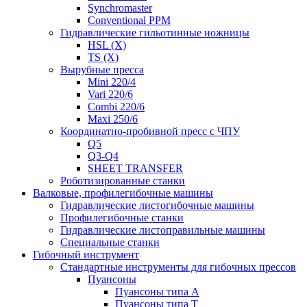
Synchromaster
Conventional PPM
Гидравлические гильотинные ножницы
HSL (X)
TS (X)
Вырубные пресса
Mini 220/4
Vari 220/6
Combi 220/6
Maxi 250/6
Координатно-пробивной пресс с ЧПУ
Q5
Q3-Q4
SHEET TRANSFER
Роботизированные станки
Валковые, профилегибочные машины
Гидравлические листогибочные машины
Профилегибочные станки
Гидравлические листоправильные машины
Специальные станки
Гибочный инструмент
Стандартные инструменты для гибочных прессов
Пуансоны
Пуансоны типа A
Пуансоны типа T