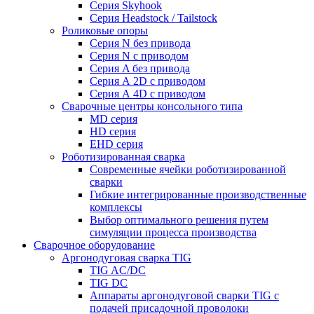
Серия Skyhook
Серия Headstock / Tailstock
Роликовые опоры
Серия N без привода
Серия N с приводом
Серия A без привода
Серия А 2D с приводом
Серия А 4D с приводом
Сварочные центры консольного типа
MD серия
HD серия
EHD серия
Роботизированная сварка
Современные ячейки роботизированной
сварки
Гибкие интегрированные производственные
комплексы
Выбор оптимального решения путем
симуляции процесса производства
Сварочное оборудование
Аргонодуговая сварка TIG
TIG AC/DC
TIG DC
Аппараты аргонодуговой сварки TIG с
подачей присадочной проволоки