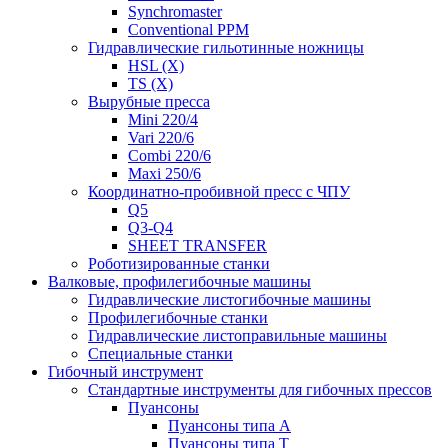
Synchromaster
Conventional PPM
Гидравлические гильотинные ножницы
HSL (X)
TS (X)
Вырубные пресса
Mini 220/4
Vari 220/6
Combi 220/6
Maxi 250/6
Координатно-пробивной пресс с ЧПУ
Q5
Q3-Q4
SHEET TRANSFER
Роботизированные станки
Валковые, профилегибочные машины
Гидравлические листогибочные машины
Профилегибочные станки
Гидравлические листоправильные машины
Специальные станки
Гибочный инструмент
Стандартные инструменты для гибочных прессов
Пуансоны
Пуансоны типа A
Пуансоны типа T