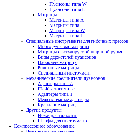
Пуансоны типа W
Пуансоны типа L
Матрицы
Матрицы типа A
Матрицы типа T
Матрицы типа W
Матрицы типа L
Специальные инструменты для гибочных прессов
Многоручьевые матрицы
Матрицы с регулируемой шириной ручья
Виды держателей пуансонов
Наборные матрицы
Роликовые матрицы
Специальный инструмент
Механические соединители пуансонов
Адаптеры типа A
Шайбы зажимные
Адаптеры типа T
Межсистемные адаптеры
Крепление матриц
Другие продукты
Ножи для гильотин
Шкафы для инструментов
Компрессорное оборудование
Винтовые компрессоры