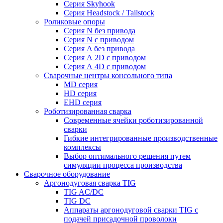
Серия Skyhook
Серия Headstock / Tailstock
Роликовые опоры
Серия N без привода
Серия N с приводом
Серия A без привода
Серия А 2D с приводом
Серия А 4D с приводом
Сварочные центры консольного типа
MD серия
HD серия
EHD серия
Роботизированная сварка
Современные ячейки роботизированной
сварки
Гибкие интегрированные производственные
комплексы
Выбор оптимального решения путем
симуляции процесса производства
Сварочное оборудование
Аргонодуговая сварка TIG
TIG AC/DC
TIG DC
Аппараты аргонодуговой сварки TIG с
подачей присадочной проволоки