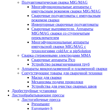
Полуавтоматическая сварка MIG/MAG
Многофункциональные аппараты с
импульсным режимом сварки MIG/MAG
Сварочные полуавтоматы с импульсным
режимом сварки
Инверторные сварочные полуавтоматы
Сварочные выпрямители. Аппараты
MIG/MAG сварки со ступенчатым
переключателем
Многофункциональные аппараты
импульсной сварки MIG/MAG с
технологиями coldArc и pipSolution
Сварка стержневыми электродами MMA
Сварочные аппараты Pico
Устройство размагничивания труб
Аппараты микроплазменной и плазменной сварки
Сопутствующие товары для сварочной техники
Маски для сварки
Механизмы подачи проволоки
Устройства для очистки сварных швов
Дробеструйные установки
Листообрабатывающие прессы
Листогибочные пресса
Pressmaster
Euromaster-S