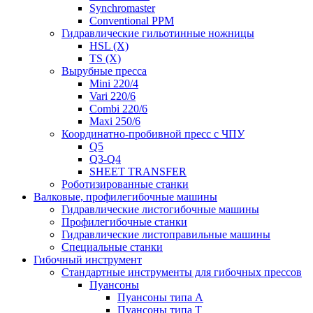
Synchromaster
Conventional PPM
Гидравлические гильотинные ножницы
HSL (X)
TS (X)
Вырубные пресса
Mini 220/4
Vari 220/6
Combi 220/6
Maxi 250/6
Координатно-пробивной пресс с ЧПУ
Q5
Q3-Q4
SHEET TRANSFER
Роботизированные станки
Валковые, профилегибочные машины
Гидравлические листогибочные машины
Профилегибочные станки
Гидравлические листоправильные машины
Специальные станки
Гибочный инструмент
Стандартные инструменты для гибочных прессов
Пуансоны
Пуансоны типа A
Пуансоны типа T