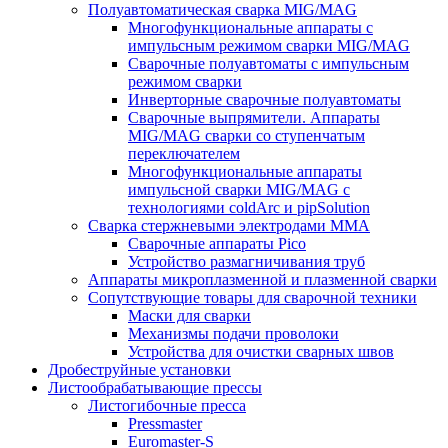
Полуавтоматическая сварка MIG/MAG
Многофункциональные аппараты с
импульсным режимом сварки MIG/MAG
Сварочные полуавтоматы с импульсным
режимом сварки
Инверторные сварочные полуавтоматы
Сварочные выпрямители. Аппараты
MIG/MAG сварки со ступенчатым
переключателем
Многофункциональные аппараты
импульсной сварки MIG/MAG с
технологиями coldArc и pipSolution
Сварка стержневыми электродами MMA
Сварочные аппараты Pico
Устройство размагничивания труб
Аппараты микроплазменной и плазменной сварки
Сопутствующие товары для сварочной техники
Маски для сварки
Механизмы подачи проволоки
Устройства для очистки сварных швов
Дробеструйные установки
Листообрабатывающие прессы
Листогибочные пресса
Pressmaster
Euromaster-S