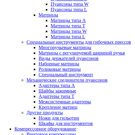
Пуансоны типа W
Пуансоны типа L
Матрицы
Матрицы типа A
Матрицы типа T
Матрицы типа W
Матрицы типа L
Специальные инструменты для гибочных прессов
Многоручьевые матрицы
Матрицы с регулируемой шириной ручья
Виды держателей пуансонов
Наборные матрицы
Роликовые матрицы
Специальный инструмент
Механические соединители пуансонов
Адаптеры типа A
Шайбы зажимные
Адаптеры типа T
Межсистемные адаптеры
Крепление матриц
Другие продукты
Ножи для гильотин
Шкафы для инструментов
Компрессорное оборудование
Винтовые компрессоры