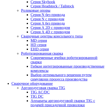
Серия Skyhook
Серия Headstock / Tailstock
Роликовые опоры
Серия N без привода
Серия N с приводом
Серия A без привода
Серия А 2D с приводом
Серия А 4D с приводом
Сварочные центры консольного типа
MD серия
HD серия
EHD серия
Роботизированная сварка
Современные ячейки роботизированной
сварки
Гибкие интегрированные производственные
комплексы
Выбор оптимального решения путем
симуляции процесса производства
Сварочное оборудование
Аргонодуговая сварка TIG
TIG AC/DC
TIG DC
Аппараты аргонодуговой сварки TIG с
подачей присадочной проволоки