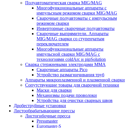
Полуавтоматическая сварка MIG/MAG
Многофункциональные аппараты с
импульсным режимом сварки MIG/MAG
Сварочные полуавтоматы с импульсным
режимом сварки
Инверторные сварочные полуавтоматы
Сварочные выпрямители. Аппараты
MIG/MAG сварки со ступенчатым
переключателем
Многофункциональные аппараты
импульсной сварки MIG/MAG с
технологиями coldArc и pipSolution
Сварка стержневыми электродами MMA
Сварочные аппараты Pico
Устройство размагничивания труб
Аппараты микроплазменной и плазменной сварки
Сопутствующие товары для сварочной техники
Маски для сварки
Механизмы подачи проволоки
Устройства для очистки сварных швов
Дробеструйные установки
Листообрабатывающие прессы
Листогибочные пресса
Pressmaster
Euromaster-S