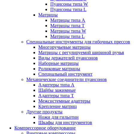
Пуансоны типа W
Пуансоны типа L
Матрицы
Матрицы типа A
Матрицы типа T
Матрицы типа W
Матрицы типа L
Специальные инструменты для гибочных прессов
Многоручьевые матрицы
Матрицы с регулируемой шириной ручья
Виды держателей пуансонов
Наборные матрицы
Роликовые матрицы
Специальный инструмент
Механические соединители пуансонов
Адаптеры типа A
Шайбы зажимные
Адаптеры типа T
Межсистемные адаптеры
Крепление матриц
Другие продукты
Ножи для гильотин
Шкафы для инструментов
Компрессорное оборудование
Винтовые компрессоры