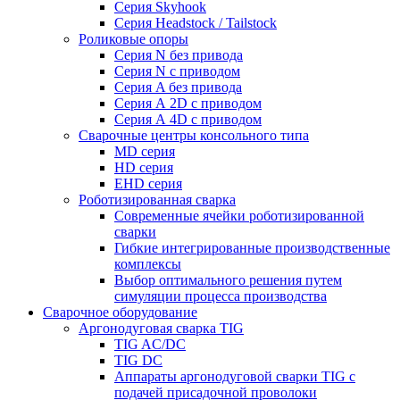
Серия Skyhook
Серия Headstock / Tailstock
Роликовые опоры
Серия N без привода
Серия N с приводом
Серия A без привода
Серия А 2D с приводом
Серия А 4D с приводом
Сварочные центры консольного типа
MD серия
HD серия
EHD серия
Роботизированная сварка
Современные ячейки роботизированной
сварки
Гибкие интегрированные производственные
комплексы
Выбор оптимального решения путем
симуляции процесса производства
Сварочное оборудование
Аргонодуговая сварка TIG
TIG AC/DC
TIG DC
Аппараты аргонодуговой сварки TIG с
подачей присадочной проволоки