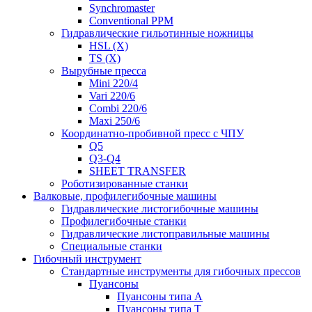
Synchromaster
Conventional PPM
Гидравлические гильотинные ножницы
HSL (X)
TS (X)
Вырубные пресса
Mini 220/4
Vari 220/6
Combi 220/6
Maxi 250/6
Координатно-пробивной пресс с ЧПУ
Q5
Q3-Q4
SHEET TRANSFER
Роботизированные станки
Валковые, профилегибочные машины
Гидравлические листогибочные машины
Профилегибочные станки
Гидравлические листоправильные машины
Специальные станки
Гибочный инструмент
Стандартные инструменты для гибочных прессов
Пуансоны
Пуансоны типа A
Пуансоны типа T