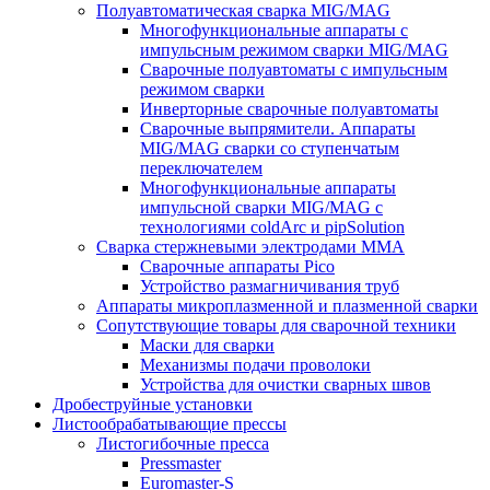
Полуавтоматическая сварка MIG/MAG
Многофункциональные аппараты с
импульсным режимом сварки MIG/MAG
Сварочные полуавтоматы с импульсным
режимом сварки
Инверторные сварочные полуавтоматы
Сварочные выпрямители. Аппараты
MIG/MAG сварки со ступенчатым
переключателем
Многофункциональные аппараты
импульсной сварки MIG/MAG с
технологиями coldArc и pipSolution
Сварка стержневыми электродами MMA
Сварочные аппараты Pico
Устройство размагничивания труб
Аппараты микроплазменной и плазменной сварки
Сопутствующие товары для сварочной техники
Маски для сварки
Механизмы подачи проволоки
Устройства для очистки сварных швов
Дробеструйные установки
Листообрабатывающие прессы
Листогибочные пресса
Pressmaster
Euromaster-S