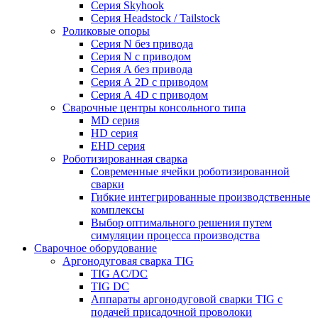
Серия Skyhook
Серия Headstock / Tailstock
Роликовые опоры
Серия N без привода
Серия N с приводом
Серия A без привода
Серия А 2D с приводом
Серия А 4D с приводом
Сварочные центры консольного типа
MD серия
HD серия
EHD серия
Роботизированная сварка
Современные ячейки роботизированной
сварки
Гибкие интегрированные производственные
комплексы
Выбор оптимального решения путем
симуляции процесса производства
Сварочное оборудование
Аргонодуговая сварка TIG
TIG AC/DC
TIG DC
Аппараты аргонодуговой сварки TIG с
подачей присадочной проволоки