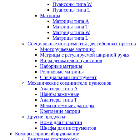
Пуансоны типа W
Пуансоны типа L
Матрицы
Матрицы типа A
Матрицы типа T
Матрицы типа W
Матрицы типа L
Специальные инструменты для гибочных прессов
Многоручьевые матрицы
Матрицы с регулируемой шириной ручья
Виды держателей пуансонов
Наборные матрицы
Роликовые матрицы
Специальный инструмент
Механические соединители пуансонов
Адаптеры типа A
Шайбы зажимные
Адаптеры типа T
Межсистемные адаптеры
Крепление матриц
Другие продукты
Ножи для гильотин
Шкафы для инструментов
Компрессорное оборудование
Винтовые компрессоры