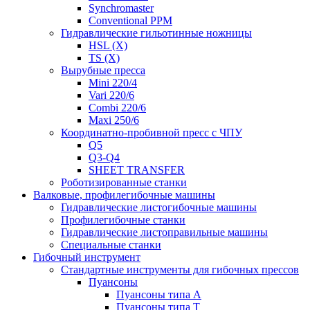
Synchromaster
Conventional PPM
Гидравлические гильотинные ножницы
HSL (X)
TS (X)
Вырубные пресса
Mini 220/4
Vari 220/6
Combi 220/6
Maxi 250/6
Координатно-пробивной пресс с ЧПУ
Q5
Q3-Q4
SHEET TRANSFER
Роботизированные станки
Валковые, профилегибочные машины
Гидравлические листогибочные машины
Профилегибочные станки
Гидравлические листоправильные машины
Специальные станки
Гибочный инструмент
Стандартные инструменты для гибочных прессов
Пуансоны
Пуансоны типа A
Пуансоны типа T