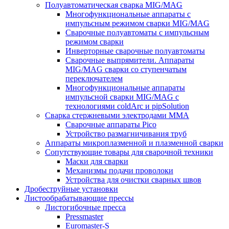
Полуавтоматическая сварка MIG/MAG
Многофункциональные аппараты с
импульсным режимом сварки MIG/MAG
Сварочные полуавтоматы с импульсным
режимом сварки
Инверторные сварочные полуавтоматы
Сварочные выпрямители. Аппараты
MIG/MAG сварки со ступенчатым
переключателем
Многофункциональные аппараты
импульсной сварки MIG/MAG с
технологиями coldArc и pipSolution
Сварка стержневыми электродами MMA
Сварочные аппараты Pico
Устройство размагничивания труб
Аппараты микроплазменной и плазменной сварки
Сопутствующие товары для сварочной техники
Маски для сварки
Механизмы подачи проволоки
Устройства для очистки сварных швов
Дробеструйные установки
Листообрабатывающие прессы
Листогибочные пресса
Pressmaster
Euromaster-S