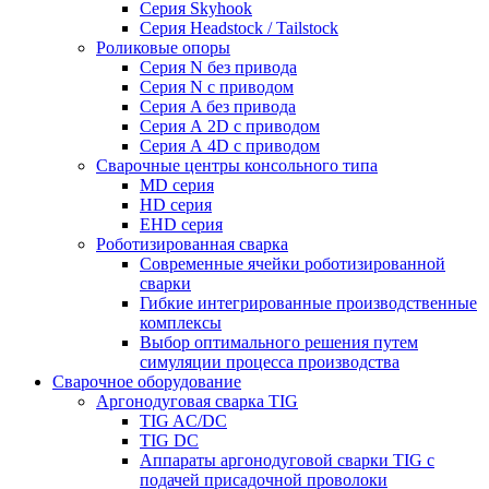
Серия Skyhook
Серия Headstock / Tailstock
Роликовые опоры
Серия N без привода
Серия N с приводом
Серия A без привода
Серия А 2D с приводом
Серия А 4D с приводом
Сварочные центры консольного типа
MD серия
HD серия
EHD серия
Роботизированная сварка
Современные ячейки роботизированной
сварки
Гибкие интегрированные производственные
комплексы
Выбор оптимального решения путем
симуляции процесса производства
Сварочное оборудование
Аргонодуговая сварка TIG
TIG AC/DC
TIG DC
Аппараты аргонодуговой сварки TIG с
подачей присадочной проволоки