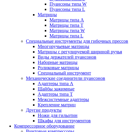
Пуансоны типа W
Пуансоны типа L
Матрицы
Матрицы типа A
Матрицы типа T
Матрицы типа W
Матрицы типа L
Специальные инструменты для гибочных прессов
Многоручьевые матрицы
Матрицы с регулируемой шириной ручья
Виды держателей пуансонов
Наборные матрицы
Роликовые матрицы
Специальный инструмент
Механические соединители пуансонов
Адаптеры типа A
Шайбы зажимные
Адаптеры типа T
Межсистемные адаптеры
Крепление матриц
Другие продукты
Ножи для гильотин
Шкафы для инструментов
Компрессорное оборудование
Винтовые компрессоры