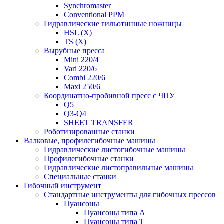
Synchromaster
Conventional PPM
Гидравлические гильотинные ножницы
HSL (X)
TS (X)
Вырубные пресса
Mini 220/4
Vari 220/6
Combi 220/6
Maxi 250/6
Координатно-пробивной пресс с ЧПУ
Q5
Q3-Q4
SHEET TRANSFER
Роботизированные станки
Валковые, профилегибочные машины
Гидравлические листогибочные машины
Профилегибочные станки
Гидравлические листоправильные машины
Специальные станки
Гибочный инструмент
Стандартные инструменты для гибочных прессов
Пуансоны
Пуансоны типа A
Пуансоны типа T