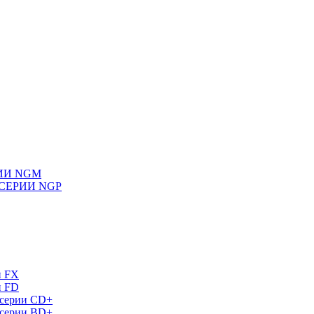
ИИ NGM
СЕРИИ NGP
и FX
и FD
 серии СD+
 серии BD+