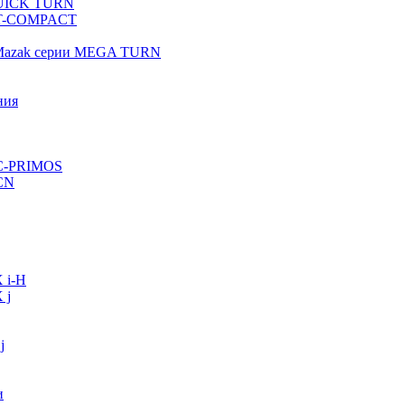
QUICK TURN
 QT-COMPACT
 Mazak серии MEGA TURN
ния
VC-PRIMOS
CN
 i-H
 j
j
и