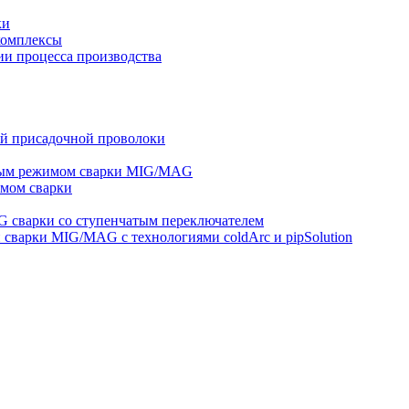
ки
комплексы
и процесса производства
ей присадочной проволоки
ным режимом сварки MIG/MAG
мом сварки
 сварки со ступенчатым переключателем
варки MIG/MAG с технологиями coldArc и pipSolution