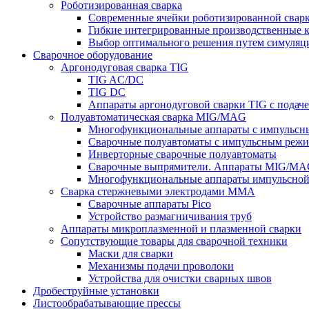
Роботизированная сварка
Современные ячейки роботизированной свар
Гибкие интегрированные производственные 
Выбор оптимального решения путем симуляци
Сварочное оборудование
Аргонодуговая сварка TIG
TIG AC/DC
TIG DC
Аппараты аргонодуговой сварки TIG с подач
Полуавтоматическая сварка MIG/MAG
Многофункциональные аппараты с импульс
Сварочные полуавтоматы с импульсным режи
Инверторные сварочные полуавтоматы
Сварочные выпрямители. Аппараты MIG/MAG
Многофункциональные аппараты импульсной с
Сварка стержневыми электродами MMA
Сварочные аппараты Pico
Устройство размагничивания труб
Аппараты микроплазменной и плазменной сварки
Сопутствующие товары для сварочной техники
Маски для сварки
Механизмы подачи проволоки
Устройства для очистки сварных швов
Дробеструйные установки
Листообрабатывающие прессы