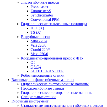
Листогибочные пресса
Pressmaster
Euromaster-S
Synchromaster
Conventional PPM
Гидравлические гильотинные ножницы
HSL (X)
TS (X)
Вырубные пресса
Mini 220/4
Vari 220/6
Combi 220/6
Maxi 250/6
Координатно-пробивной пресс с ЧПУ
Q5
Q3-Q4
SHEET TRANSFER
Роботизированные станки
Валковые, профилегибочные машины
Гидравлические листогибочные машины
Профилегибочные станки
Гидравлические листоправильные машины
Специальные станки
Гибочный инструмент
Стандартные инструменты для гибочных прессов