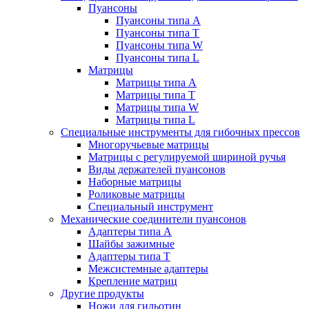
Пуансоны
Пуансоны типа A
Пуансоны типа T
Пуансоны типа W
Пуансоны типа L
Матрицы
Матрицы типа A
Матрицы типа T
Матрицы типа W
Матрицы типа L
Специальные инструменты для гибочных прессов
Многоручьевые матрицы
Матрицы с регулируемой шириной ручья
Виды держателей пуансонов
Наборные матрицы
Роликовые матрицы
Специальный инструмент
Механические соединители пуансонов
Адаптеры типа A
Шайбы зажимные
Адаптеры типа T
Межсистемные адаптеры
Крепление матриц
Другие продукты
Ножи для гильотин