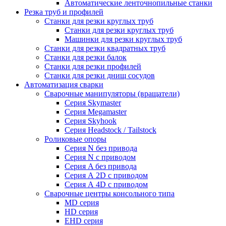
Автоматические ленточнопильные станки
Резка труб и профилей
Станки для резки круглых труб
Станки для резки круглых труб
Машинки для резки круглых труб
Станки для резки квадратных труб
Станки для резки балок
Станки для резки профилей
Станки для резки днищ сосудов
Автоматизация сварки
Сварочные манипуляторы (вращатели)
Серия Skymaster
Серия Megamaster
Серия Skyhook
Серия Headstock / Tailstock
Роликовые опоры
Серия N без привода
Серия N с приводом
Серия A без привода
Серия А 2D с приводом
Серия А 4D с приводом
Сварочные центры консольного типа
MD серия
HD серия
EHD серия