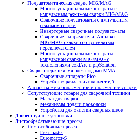
Полуавтоматическая сварка MIG/MAG
Многофункциональные аппараты с
импульсным режимом сварки MIG/MAG
Сварочные полуавтоматы с импульсным
режимом сварки
Инверторные сварочные полуавтоматы
Сварочные выпрямители. Аппараты
MIG/MAG сварки со ступенчатым
переключателем
Многофункциональные аппараты
импульсной сварки MIG/MAG с
технологиями coldArc и pipSolution
Сварка стержневыми электродами MMA
Сварочные аппараты Pico
Устройство размагничивания труб
Аппараты микроплазменной и плазменной сварки
Сопутствующие товары для сварочной техники
Маски для сварки
Механизмы подачи проволоки
Устройства для очистки сварных швов
Дробеструйные установки
Листообрабатывающие прессы
Листогибочные пресса
Pressmaster
Euromaster-S