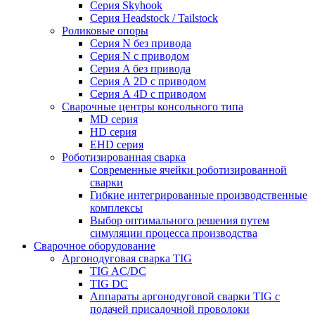
Серия Skyhook
Серия Headstock / Tailstock
Роликовые опоры
Серия N без привода
Серия N с приводом
Серия A без привода
Серия А 2D с приводом
Серия А 4D с приводом
Сварочные центры консольного типа
MD серия
HD серия
EHD серия
Роботизированная сварка
Современные ячейки роботизированной
сварки
Гибкие интегрированные производственные
комплексы
Выбор оптимального решения путем
симуляции процесса производства
Сварочное оборудование
Аргонодуговая сварка TIG
TIG AC/DC
TIG DC
Аппараты аргонодуговой сварки TIG с
подачей присадочной проволоки