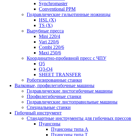
Synchromaster
Conventional PPM
Гидравлические гильотинные ножницы
HSL (X)
TS (X)
Вырубные пресса
Mini 220/4
Vari 220/6
Combi 220/6
Maxi 250/6
Координатно-пробивной пресс с ЧПУ
Q5
Q3-Q4
SHEET TRANSFER
Роботизированные станки
Валковые, профилегибочные машины
Гидравлические листогибочные машины
Профилегибочные станки
Гидравлические листоправильные машины
Специальные станки
Гибочный инструмент
Стандартные инструменты для гибочных прессов
Пуансоны
Пуансоны типа A
Пуансоны типа T