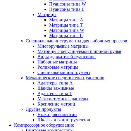
Пуансоны типа W
Пуансоны типа L
Матрицы
Матрицы типа A
Матрицы типа T
Матрицы типа W
Матрицы типа L
Специальные инструменты для гибочных прессов
Многоручьевые матрицы
Матрицы с регулируемой шириной ручья
Виды держателей пуансонов
Наборные матрицы
Роликовые матрицы
Специальный инструмент
Механические соединители пуансонов
Адаптеры типа A
Шайбы зажимные
Адаптеры типа T
Межсистемные адаптеры
Крепление матриц
Другие продукты
Ножи для гильотин
Шкафы для инструментов
Компрессорное оборудование
Винтовые компрессоры