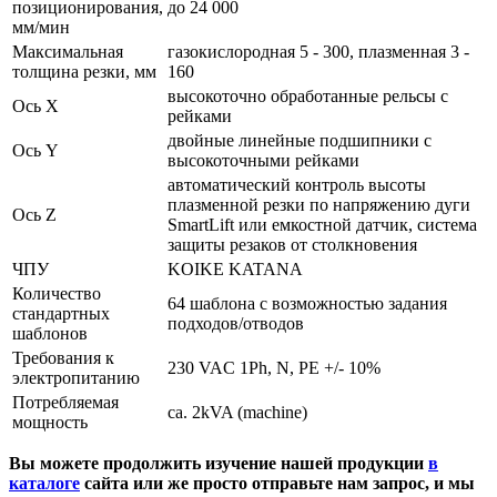
позиционирования,
до 24 000
мм/мин
Максимальная
газокислородная 5 - 300, плазменная 3 -
толщина резки, мм
160
высокоточно обработанные рельсы с
Ось X
рейками
двойные линейные подшипники с
Ось Y
высокоточными рейками
автоматический контроль высоты
плазменной резки по напряжению дуги
Ось Z
SmartLift или емкостной датчик, система
защиты резаков от столкновения
ЧПУ
KOIKE KATANA
Количество
64 шаблона с возможностью задания
стандартных
подходов/отводов
шаблонов
Требования к
230 VAC 1Ph, N, PE +/- 10%
электропитанию
Потребляемая
ca. 2kVA (machine)
мощность
Вы можете продолжить изучение нашей продукции
в
каталоге
сайта или же просто отправьте нам запрос, и мы