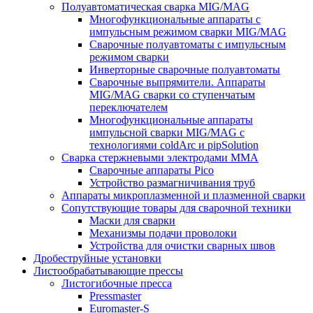
Полуавтоматическая сварка MIG/MAG
Многофункциональные аппараты с
импульсным режимом сварки MIG/MAG
Сварочные полуавтоматы с импульсным
режимом сварки
Инверторные сварочные полуавтоматы
Сварочные выпрямители. Аппараты
MIG/MAG сварки со ступенчатым
переключателем
Многофункциональные аппараты
импульсной сварки MIG/MAG с
технологиями coldArc и pipSolution
Сварка стержневыми электродами MMA
Сварочные аппараты Pico
Устройство размагничивания труб
Аппараты микроплазменной и плазменной сварки
Сопутствующие товары для сварочной техники
Маски для сварки
Механизмы подачи проволоки
Устройства для очистки сварных швов
Дробеструйные установки
Листообрабатывающие прессы
Листогибочные пресса
Pressmaster
Euromaster-S