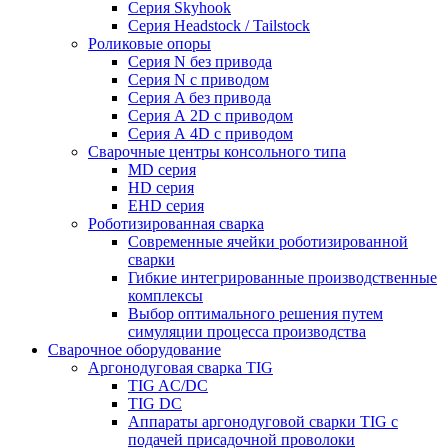
Серия Skyhook
Серия Headstock / Tailstock
Роликовые опоры
Серия N без привода
Серия N с приводом
Серия A без привода
Серия А 2D с приводом
Серия А 4D с приводом
Сварочные центры консольного типа
MD серия
HD серия
EHD серия
Роботизированная сварка
Современные ячейки роботизированной
сварки
Гибкие интегрированные производственные
комплексы
Выбор оптимального решения путем
симуляции процесса производства
Сварочное оборудование
Аргонодуговая сварка TIG
TIG AC/DC
TIG DC
Аппараты аргонодуговой сварки TIG с
подачей присадочной проволоки