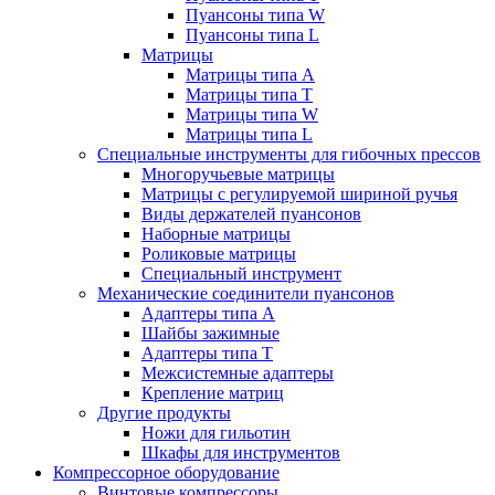
Пуансоны типа W
Пуансоны типа L
Матрицы
Матрицы типа A
Матрицы типа T
Матрицы типа W
Матрицы типа L
Специальные инструменты для гибочных прессов
Многоручьевые матрицы
Матрицы с регулируемой шириной ручья
Виды держателей пуансонов
Наборные матрицы
Роликовые матрицы
Специальный инструмент
Механические соединители пуансонов
Адаптеры типа A
Шайбы зажимные
Адаптеры типа T
Межсистемные адаптеры
Крепление матриц
Другие продукты
Ножи для гильотин
Шкафы для инструментов
Компрессорное оборудование
Винтовые компрессоры