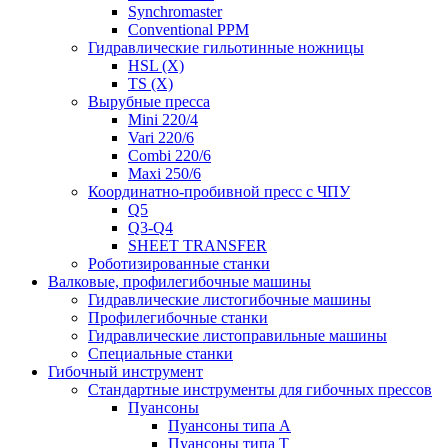
Synchromaster
Conventional PPM
Гидравлические гильотинные ножницы
HSL (X)
TS (X)
Вырубные пресса
Mini 220/4
Vari 220/6
Combi 220/6
Maxi 250/6
Координатно-пробивной пресс с ЧПУ
Q5
Q3-Q4
SHEET TRANSFER
Роботизированные станки
Валковые, профилегибочные машины
Гидравлические листогибочные машины
Профилегибочные станки
Гидравлические листоправильные машины
Специальные станки
Гибочный инструмент
Стандартные инструменты для гибочных прессов
Пуансоны
Пуансоны типа A
Пуансоны типа T