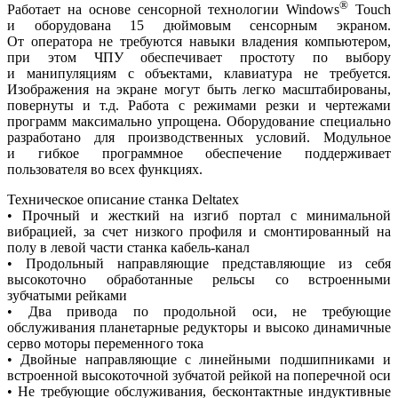
®
Работает на основе сенсорной технологии Windows
Touch
и оборудована 15 дюймовым сенсорным экраном.
От оператора не требуются навыки владения компьютером,
при этом ЧПУ обеспечивает простоту по выбору
и манипуляциям с объектами, клавиатура не требуется.
Изображения на экране могут быть легко масштабированы,
повернуты и т.д. Работа с режимами резки и чертежами
программ максимально упрощена. Оборудование специально
разработано для производственных условий. Модульное
и гибкое программное обеспечение поддерживает
пользователя во всех функциях.
Техническое описание станка Deltatex
• Прочный и жесткий на изгиб портал с минимальной
вибрацией, за счет низкого профиля и смонтированный на
полу в левой части станка кабель-канал
• Продольный направляющие представляющие из себя
высокоточно обработанные рельсы со встроенными
зубчатыми рейками
• Два привода по продольной оси, не требующие
обслуживания планетарные редукторы и высоко динамичные
серво моторы переменного тока
• Двойные направляющие с линейными подшипниками и
встроенной высокоточной зубчатой рейкой на поперечной оси
• Не требующие обслуживания, бесконтактные индуктивные