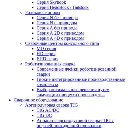
Серия Skyhook
Серия Headstock / Tailstock
Роликовые опоры
Серия N без привода
Серия N с приводом
Серия A без привода
Серия А 2D с приводом
Серия А 4D с приводом
Сварочные центры консольного типа
MD серия
HD серия
EHD серия
Роботизированная сварка
Современные ячейки роботизированной
сварки
Гибкие интегрированные производственные
комплексы
Выбор оптимального решения путем
симуляции процесса производства
Сварочное оборудование
Аргонодуговая сварка TIG
TIG AC/DC
TIG DC
Аппараты аргонодуговой сварки TIG с
подачей присадочной проволоки