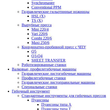
Synchromaster
Conventional PPM
Гидравлические гильотинные ножницы
HSL (X)
TS (X)
Вырубные пресса
Mini 220/4
Vari 220/6
Combi 220/6
Maxi 250/6
Координатно-пробивной пресс с ЧПУ
Q5
Q3-Q4
SHEET TRANSFER
Роботизированные станки
Валковые, профилегибочные машины
Гидравлические листогибочные машины
Профилегибочные станки
Гидравлические листоправильные машины
Специальные станки
Гибочный инструмент
Стандартные инструменты для гибочных прессов
Пуансоны
Пуансоны типа A
Пуансоны типа T