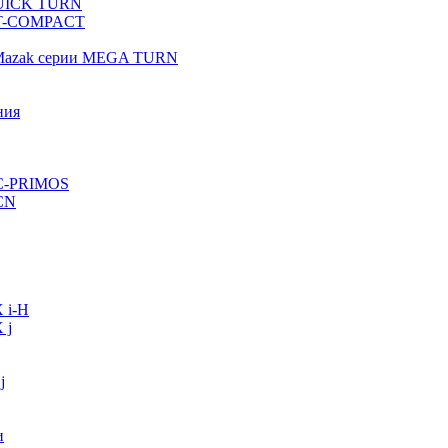
QUICK TURN
 QT-COMPACT
 Mazak серии MEGA TURN
ния
VC-PRIMOS
CN
 i-H
 j
j
и