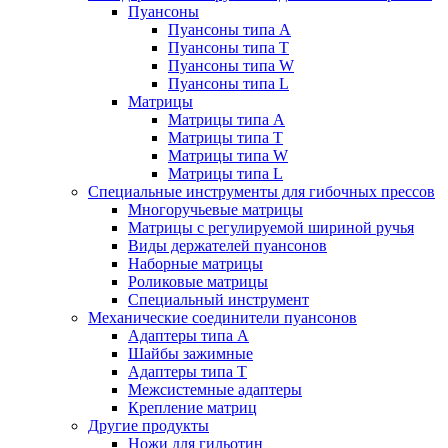
Пуансоны
Пуансоны типа A
Пуансоны типа T
Пуансоны типа W
Пуансоны типа L
Матрицы
Матрицы типа A
Матрицы типа T
Матрицы типа W
Матрицы типа L
Специальные инструменты для гибочных прессов
Многоручьевые матрицы
Матрицы с регулируемой шириной ручья
Виды держателей пуансонов
Наборные матрицы
Роликовые матрицы
Специальный инструмент
Механические соединители пуансонов
Адаптеры типа A
Шайбы зажимные
Адаптеры типа T
Межсистемные адаптеры
Крепление матриц
Другие продукты
Ножи для гильотин