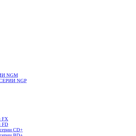
ИИ NGM
СЕРИИ NGP
и FX
и FD
 серии СD+
 серии BD+