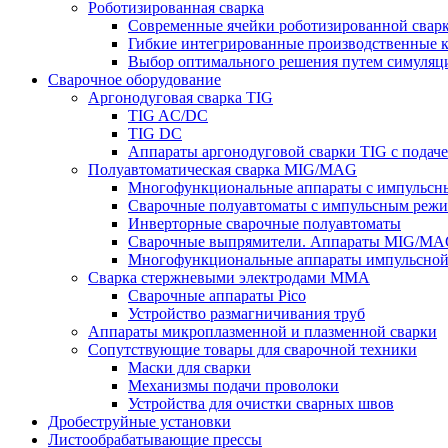
Роботизированная сварка
Современные ячейки роботизированной свар
Гибкие интегрированные производственные 
Выбор оптимального решения путем симуляци
Сварочное оборудование
Аргонодуговая сварка TIG
TIG AC/DC
TIG DC
Аппараты аргонодуговой сварки TIG с подач
Полуавтоматическая сварка MIG/MAG
Многофункциональные аппараты с импульс
Сварочные полуавтоматы с импульсным режи
Инверторные сварочные полуавтоматы
Сварочные выпрямители. Аппараты MIG/MAG
Многофункциональные аппараты импульсной с
Сварка стержневыми электродами MMA
Сварочные аппараты Pico
Устройство размагничивания труб
Аппараты микроплазменной и плазменной сварки
Сопутствующие товары для сварочной техники
Маски для сварки
Механизмы подачи проволоки
Устройства для очистки сварных швов
Дробеструйные установки
Листообрабатывающие прессы