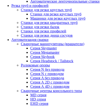
Автоматические ленточнопильные станки
Резка труб и профилей
Станки для резки круглых труб
Станки для резки круглых труб
Машинки для резки круглых труб
Станки для резки квадратных труб
Станки для резки балок
Станки для резки профилей
Станки для резки днищ сосудов
Автоматизация сварки
Сварочные манипуляторы (вращатели)
Серия Skymaster
Серия Megamaster
Серия Skyhook
Серия Headstock / Tailstock
Роликовые опоры
Серия N без привода
Серия N с приводом
Серия A без привода
Серия А 2D с приводом
Серия А 4D с приводом
Сварочные центры консольного типа
MD серия
HD серия
EHD серия