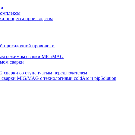
ки
комплексы
и процесса производства
ей присадочной проволоки
ным режимом сварки MIG/MAG
мом сварки
 сварки со ступенчатым переключателем
варки MIG/MAG с технологиями coldArc и pipSolution