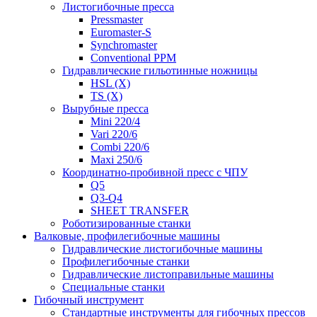
Листогибочные пресса
Pressmaster
Euromaster-S
Synchromaster
Conventional PPM
Гидравлические гильотинные ножницы
HSL (X)
TS (X)
Вырубные пресса
Mini 220/4
Vari 220/6
Combi 220/6
Maxi 250/6
Координатно-пробивной пресс с ЧПУ
Q5
Q3-Q4
SHEET TRANSFER
Роботизированные станки
Валковые, профилегибочные машины
Гидравлические листогибочные машины
Профилегибочные станки
Гидравлические листоправильные машины
Специальные станки
Гибочный инструмент
Стандартные инструменты для гибочных прессов