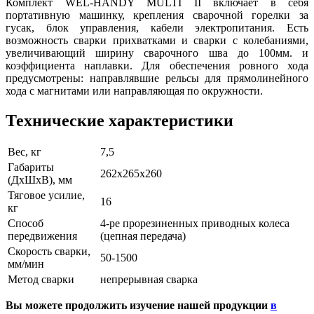
Комплект WEL-HANDY MULTI II включает в себя
портативную машинку, крепления сварочной горелки за
гусак, блок управления, кабели электропитания. Есть
возможность сварки прихватками и сварки с колебаниями,
увеличивающий ширину сварочного шва до 100мм. и
коэффициента наплавки. Для обеспечения ровного хода
предусмотрены: направлявшие рельсы для прямолинейного
хода с магнитами или направляющая по окружности.
Технические характеристики
Вес, кг
7,5
Габариты
262x265x260
(ДxШxВ), мм
Тяговое усилие,
16
кг
Способ
4-ре прорезиненных приводных колеса
передвижения
(цепная передача)
Скорость сварки,
50-1500
мм/мин
Метод сварки
непрерывная сварка
Вы можете продолжить изучение нашей продукции
в