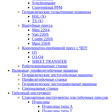
Synchromaster
Conventional PPM
Гидравлические гильотинные ножницы
HSL (X)
TS (X)
Вырубные пресса
Mini 220/4
Vari 220/6
Combi 220/6
Maxi 250/6
Координатно-пробивной пресс с ЧПУ
Q5
Q3-Q4
SHEET TRANSFER
Роботизированные станки
Валковые, профилегибочные машины
Гидравлические листогибочные машины
Профилегибочные станки
Гидравлические листоправильные машины
Специальные станки
Гибочный инструмент
Стандартные инструменты для гибочных прессов
Пуансоны
Пуансоны типа A
Пуансоны типа T