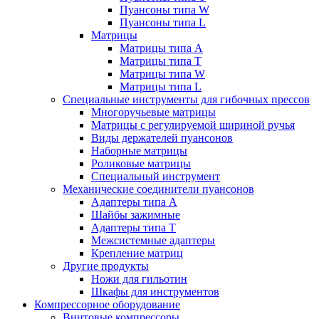
Пуансоны типа W
Пуансоны типа L
Матрицы
Матрицы типа A
Матрицы типа T
Матрицы типа W
Матрицы типа L
Специальные инструменты для гибочных прессов
Многоручьевые матрицы
Матрицы с регулируемой шириной ручья
Виды держателей пуансонов
Наборные матрицы
Роликовые матрицы
Специальный инструмент
Механические соединители пуансонов
Адаптеры типа A
Шайбы зажимные
Адаптеры типа T
Межсистемные адаптеры
Крепление матриц
Другие продукты
Ножи для гильотин
Шкафы для инструментов
Компрессорное оборудование
Винтовые компрессоры