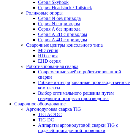
Серия Skyhook
Серия Headstock / Tailstock
Роликовые опоры
Серия N без привода
Серия N с приводом
Серия A без привода
Серия А 2D с приводом
Серия А 4D с приводом
Сварочные центры консольного типа
MD серия
HD серия
EHD серия
Роботизированная сварка
Современные ячейки роботизированной
сварки
Гибкие интегрированные производственные
комплексы
Выбор оптимального решения путем
симуляции процесса производства
Сварочное оборудование
Аргонодуговая сварка TIG
TIG AC/DC
TIG DC
Аппараты аргонодуговой сварки TIG с
подачей присадочной проволоки