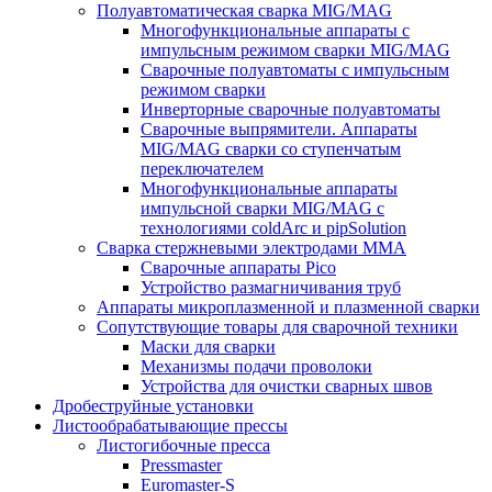
Полуавтоматическая сварка MIG/MAG
Многофункциональные аппараты с
импульсным режимом сварки MIG/MAG
Сварочные полуавтоматы с импульсным
режимом сварки
Инверторные сварочные полуавтоматы
Сварочные выпрямители. Аппараты
MIG/MAG сварки со ступенчатым
переключателем
Многофункциональные аппараты
импульсной сварки MIG/MAG с
технологиями coldArc и pipSolution
Сварка стержневыми электродами MMA
Сварочные аппараты Pico
Устройство размагничивания труб
Аппараты микроплазменной и плазменной сварки
Сопутствующие товары для сварочной техники
Маски для сварки
Механизмы подачи проволоки
Устройства для очистки сварных швов
Дробеструйные установки
Листообрабатывающие прессы
Листогибочные пресса
Pressmaster
Euromaster-S