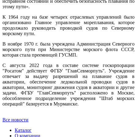
исправном состоянии и обеспечить безопасность плавания по
этому пути».
К 1964 году на базе четырех отраслевых управлений было
организовано Главное управление мореплавания, которое
продолжало руководить проводкой судов по Северному
морскому пути.
В ноябре 1970 г. была учреждена Администрация Северного
морского пути при Министерстве морского флота СССР,
которая стала преемницей ГУСМП.
С августа 2022 года в составе системе госкорпорации
"Росатом" действует ФГБУ "ГлавСевморпуть".
Учреждение
отвечает за выдачу разрешений на плавание судов в
акватории, обеспечение ледокольной проводки судов в
акватории, мониторинг движения судов в акватории и другие
задачи. ФГБУ "ГлавСевморпуть" расположено в Москве,
обособленное подразделение учреждения "Штаб морских
операций" базируется в Мурманске.
Все новости
Каталог
О компании