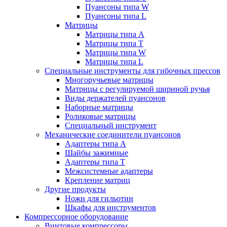
Пуансоны типа W
Пуансоны типа L
Матрицы
Матрицы типа A
Матрицы типа T
Матрицы типа W
Матрицы типа L
Специальные инструменты для гибочных прессов
Многоручьевые матрицы
Матрицы с регулируемой шириной ручья
Виды держателей пуансонов
Наборные матрицы
Роликовые матрицы
Специальный инструмент
Механические соединители пуансонов
Адаптеры типа A
Шайбы зажимные
Адаптеры типа T
Межсистемные адаптеры
Крепление матриц
Другие продукты
Ножи для гильотин
Шкафы для инструментов
Компрессорное оборудование
Винтовые компрессоры