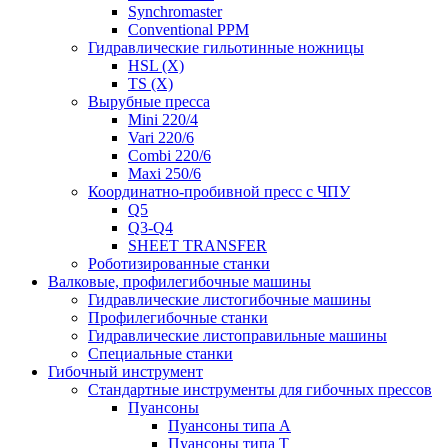
Synchromaster
Conventional PPM
Гидравлические гильотинные ножницы
HSL (X)
TS (X)
Вырубные пресса
Mini 220/4
Vari 220/6
Combi 220/6
Maxi 250/6
Координатно-пробивной пресс с ЧПУ
Q5
Q3-Q4
SHEET TRANSFER
Роботизированные станки
Валковые, профилегибочные машины
Гидравлические листогибочные машины
Профилегибочные станки
Гидравлические листоправильные машины
Специальные станки
Гибочный инструмент
Стандартные инструменты для гибочных прессов
Пуансоны
Пуансоны типа A
Пуансоны типа T