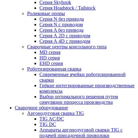
Серия Skyhook
Серия Headstock / Tailstock
Роликовые опоры
Серия N без привода
Серия N с приводом
Серия A без привода
Серия А 2D с приводом
Серия А 4D с приводом
Сварочные центры консольного типа
MD серия
HD серия
EHD серия
Роботизированная сварка
Современные ячейки роботизированной
сварки
Гибкие интегрированные производственные
комплексы
Выбор оптимального решения путем
симуляции процесса производства
Сварочное оборудование
Аргонодуговая сварка TIG
TIG AC/DC
TIG DC
Аппараты аргонодуговой сварки TIG с
подачей присадочной проволоки