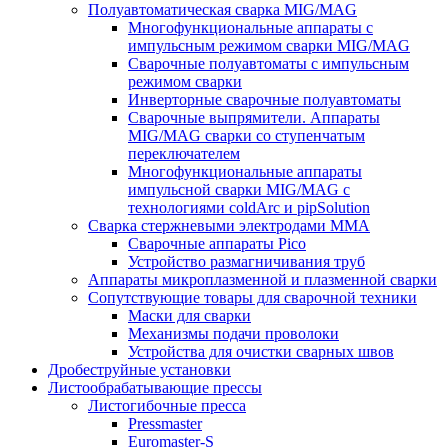
Полуавтоматическая сварка MIG/MAG
Многофункциональные аппараты с
импульсным режимом сварки MIG/MAG
Сварочные полуавтоматы с импульсным
режимом сварки
Инверторные сварочные полуавтоматы
Сварочные выпрямители. Аппараты
MIG/MAG сварки со ступенчатым
переключателем
Многофункциональные аппараты
импульсной сварки MIG/MAG с
технологиями coldArc и pipSolution
Сварка стержневыми электродами MMA
Сварочные аппараты Pico
Устройство размагничивания труб
Аппараты микроплазменной и плазменной сварки
Сопутствующие товары для сварочной техники
Маски для сварки
Механизмы подачи проволоки
Устройства для очистки сварных швов
Дробеструйные установки
Листообрабатывающие прессы
Листогибочные пресса
Pressmaster
Euromaster-S