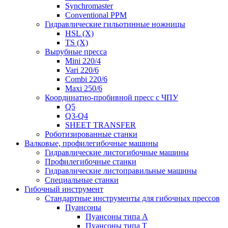
Synchromaster
Conventional PPM
Гидравлические гильотинные ножницы
HSL (X)
TS (X)
Вырубные пресса
Mini 220/4
Vari 220/6
Combi 220/6
Maxi 250/6
Координатно-пробивной пресс с ЧПУ
Q5
Q3-Q4
SHEET TRANSFER
Роботизированные станки
Валковые, профилегибочные машины
Гидравлические листогибочные машины
Профилегибочные станки
Гидравлические листоправильные машины
Специальные станки
Гибочный инструмент
Стандартные инструменты для гибочных прессов
Пуансоны
Пуансоны типа A
Пуансоны типа T