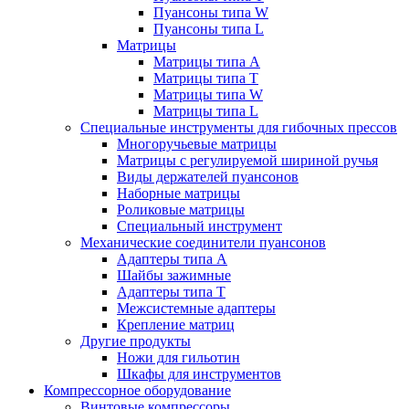
Пуансоны типа W
Пуансоны типа L
Матрицы
Матрицы типа A
Матрицы типа T
Матрицы типа W
Матрицы типа L
Специальные инструменты для гибочных прессов
Многоручьевые матрицы
Матрицы с регулируемой шириной ручья
Виды держателей пуансонов
Наборные матрицы
Роликовые матрицы
Специальный инструмент
Механические соединители пуансонов
Адаптеры типа A
Шайбы зажимные
Адаптеры типа T
Межсистемные адаптеры
Крепление матриц
Другие продукты
Ножи для гильотин
Шкафы для инструментов
Компрессорное оборудование
Винтовые компрессоры