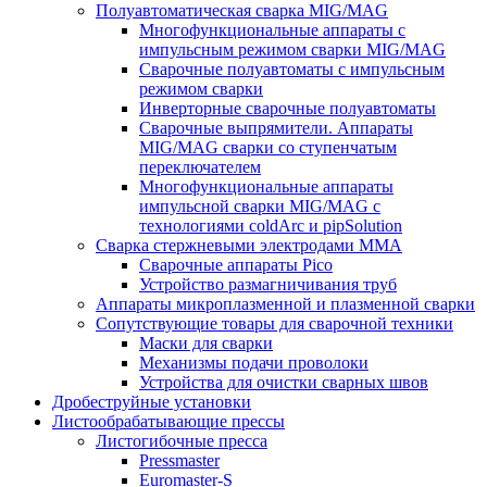
Полуавтоматическая сварка MIG/MAG
Многофункциональные аппараты с
импульсным режимом сварки MIG/MAG
Сварочные полуавтоматы с импульсным
режимом сварки
Инверторные сварочные полуавтоматы
Сварочные выпрямители. Аппараты
MIG/MAG сварки со ступенчатым
переключателем
Многофункциональные аппараты
импульсной сварки MIG/MAG с
технологиями coldArc и pipSolution
Сварка стержневыми электродами MMA
Сварочные аппараты Pico
Устройство размагничивания труб
Аппараты микроплазменной и плазменной сварки
Сопутствующие товары для сварочной техники
Маски для сварки
Механизмы подачи проволоки
Устройства для очистки сварных швов
Дробеструйные установки
Листообрабатывающие прессы
Листогибочные пресса
Pressmaster
Euromaster-S