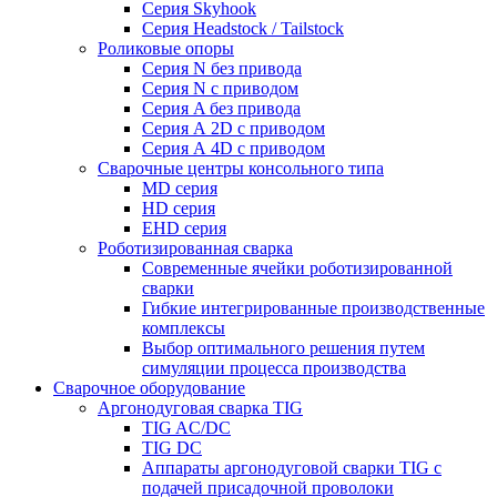
Серия Skyhook
Серия Headstock / Tailstock
Роликовые опоры
Серия N без привода
Серия N с приводом
Серия A без привода
Серия А 2D с приводом
Серия А 4D с приводом
Сварочные центры консольного типа
MD серия
HD серия
EHD серия
Роботизированная сварка
Современные ячейки роботизированной
сварки
Гибкие интегрированные производственные
комплексы
Выбор оптимального решения путем
симуляции процесса производства
Сварочное оборудование
Аргонодуговая сварка TIG
TIG AC/DC
TIG DC
Аппараты аргонодуговой сварки TIG с
подачей присадочной проволоки