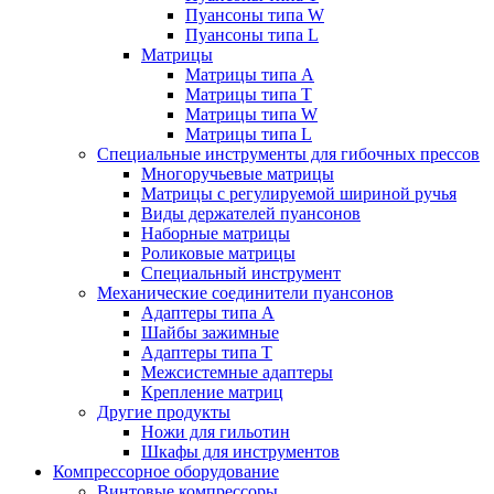
Пуансоны типа W
Пуансоны типа L
Матрицы
Матрицы типа A
Матрицы типа T
Матрицы типа W
Матрицы типа L
Специальные инструменты для гибочных прессов
Многоручьевые матрицы
Матрицы с регулируемой шириной ручья
Виды держателей пуансонов
Наборные матрицы
Роликовые матрицы
Специальный инструмент
Механические соединители пуансонов
Адаптеры типа A
Шайбы зажимные
Адаптеры типа T
Межсистемные адаптеры
Крепление матриц
Другие продукты
Ножи для гильотин
Шкафы для инструментов
Компрессорное оборудование
Винтовые компрессоры