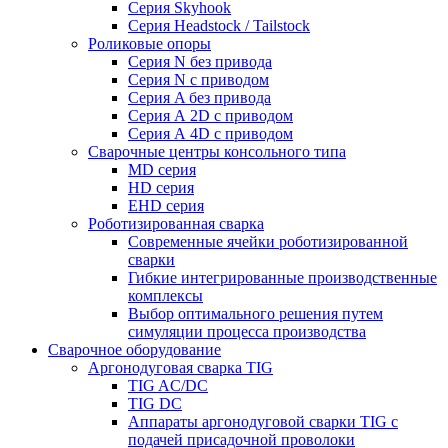
Серия Skyhook
Серия Headstock / Tailstock
Роликовые опоры
Серия N без привода
Серия N с приводом
Серия A без привода
Серия А 2D с приводом
Серия А 4D с приводом
Сварочные центры консольного типа
MD серия
HD серия
EHD серия
Роботизированная сварка
Современные ячейки роботизированной
сварки
Гибкие интегрированные производственные
комплексы
Выбор оптимального решения путем
симуляции процесса производства
Сварочное оборудование
Аргонодуговая сварка TIG
TIG AC/DC
TIG DC
Аппараты аргонодуговой сварки TIG с
подачей присадочной проволоки