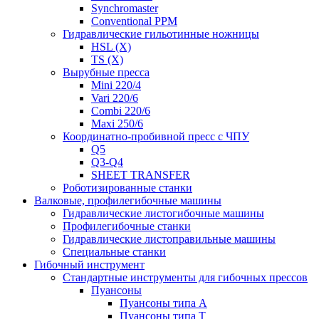
Synchromaster
Conventional PPM
Гидравлические гильотинные ножницы
HSL (X)
TS (X)
Вырубные пресса
Mini 220/4
Vari 220/6
Combi 220/6
Maxi 250/6
Координатно-пробивной пресс с ЧПУ
Q5
Q3-Q4
SHEET TRANSFER
Роботизированные станки
Валковые, профилегибочные машины
Гидравлические листогибочные машины
Профилегибочные станки
Гидравлические листоправильные машины
Специальные станки
Гибочный инструмент
Стандартные инструменты для гибочных прессов
Пуансоны
Пуансоны типа A
Пуансоны типа T