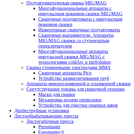
Полуавтоматическая сварка MIG/MAG
Многофункциональные аппараты с
импульсным режимом сварки MIG/MAG
Сварочные полуавтоматы с импульсным
режимом сварки
Инверторные сварочные полуавтоматы
Сварочные выпрямители. Аппараты
MIG/MAG сварки со ступенчатым
переключателем
Многофункциональные аппараты
импульсной сварки MIG/MAG с
технологиями coldArc и pipSolution
Сварка стержневыми электродами MMA
Сварочные аппараты Pico
Устройство размагничивания труб
Аппараты микроплазменной и плазменной сварки
Сопутствующие товары для сварочной техники
Маски для сварки
Механизмы подачи проволоки
Устройства для очистки сварных швов
Дробеструйные установки
Листообрабатывающие прессы
Листогибочные пресса
Pressmaster
Euromaster-S