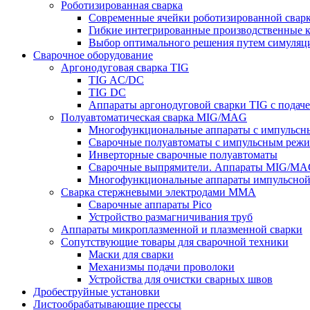
Роботизированная сварка
Современные ячейки роботизированной свар
Гибкие интегрированные производственные 
Выбор оптимального решения путем симуляци
Сварочное оборудование
Аргонодуговая сварка TIG
TIG AC/DC
TIG DC
Аппараты аргонодуговой сварки TIG с подач
Полуавтоматическая сварка MIG/MAG
Многофункциональные аппараты с импульс
Сварочные полуавтоматы с импульсным режи
Инверторные сварочные полуавтоматы
Сварочные выпрямители. Аппараты MIG/MAG
Многофункциональные аппараты импульсной с
Сварка стержневыми электродами MMA
Сварочные аппараты Pico
Устройство размагничивания труб
Аппараты микроплазменной и плазменной сварки
Сопутствующие товары для сварочной техники
Маски для сварки
Механизмы подачи проволоки
Устройства для очистки сварных швов
Дробеструйные установки
Листообрабатывающие прессы