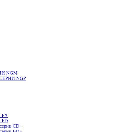
ИИ NGM
СЕРИИ NGP
и FX
и FD
 серии СD+
 серии BD+