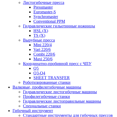
Листогибочные пресса
Pressmaster
Euromaster-S
Synchromaster
Conventional PPM
Гидравлические гильотинные ножницы
HSL (X)
TS (X)
Вырубные пресса
Mini 220/4
Vari 220/6
Combi 220/6
Maxi 250/6
Координатно-пробивной пресс с ЧПУ
Q5
Q3-Q4
SHEET TRANSFER
Роботизированные станки
Валковые, профилегибочные машины
Гидравлические листогибочные машины
Профилегибочные станки
Гидравлические листоправильные машины
Специальные станки
Гибочный инструмент
Стандартные инструменты для гибочных прессов