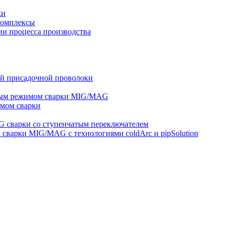
ки
комплексы
и процесса производства
ей присадочной проволоки
ным режимом сварки MIG/MAG
мом сварки
 сварки со ступенчатым переключателем
варки MIG/MAG с технологиями coldArc и pipSolution