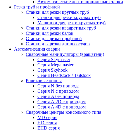
Автоматические ленточнопильные станки
Резка труб и профилей
Станки для резки круглых труб
Станки для резки круглых труб
Машинки для резки круглых труб
Станки для резки квадратных труб
Станки для резки балок
Станки для резки профилей
Станки для резки днищ сосудов
Автоматизация сварки
Сварочные манипуляторы (вращатели)
Серия Skymaster
Серия Megamaster
Серия Skyhook
Серия Headstock / Tailstock
Роликовые опоры
Серия N без привода
Серия N с приводом
Серия A без привода
Серия А 2D с приводом
Серия А 4D с приводом
Сварочные центры консольного типа
MD серия
HD серия
EHD серия