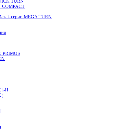
QUICK TURN
 QT-COMPACT
 Mazak серии MEGA TURN
ния
VC-PRIMOS
CN
 i-H
 j
j
и