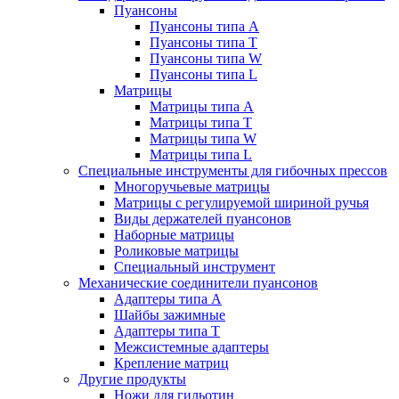
Пуансоны
Пуансоны типа A
Пуансоны типа T
Пуансоны типа W
Пуансоны типа L
Матрицы
Матрицы типа A
Матрицы типа T
Матрицы типа W
Матрицы типа L
Специальные инструменты для гибочных прессов
Многоручьевые матрицы
Матрицы с регулируемой шириной ручья
Виды держателей пуансонов
Наборные матрицы
Роликовые матрицы
Специальный инструмент
Механические соединители пуансонов
Адаптеры типа A
Шайбы зажимные
Адаптеры типа T
Межсистемные адаптеры
Крепление матриц
Другие продукты
Ножи для гильотин