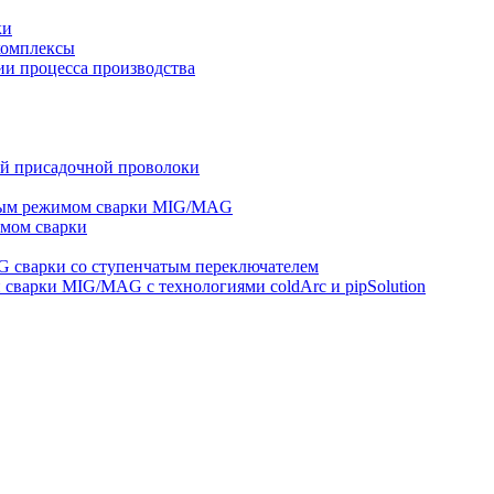
ки
комплексы
и процесса производства
ей присадочной проволоки
ным режимом сварки MIG/MAG
мом сварки
 сварки со ступенчатым переключателем
варки MIG/MAG с технологиями coldArc и pipSolution