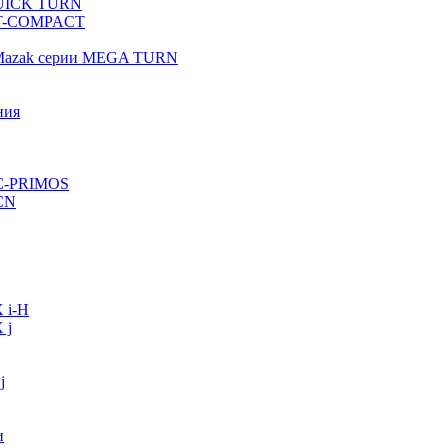
QUICK TURN
 QT-COMPACT
 Mazak серии MEGA TURN
ния
VC-PRIMOS
CN
 i-H
 j
j
и