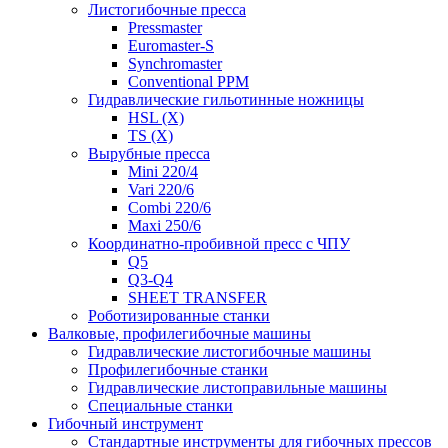
Листогибочные пресса
Pressmaster
Euromaster-S
Synchromaster
Conventional PPM
Гидравлические гильотинные ножницы
HSL (X)
TS (X)
Вырубные пресса
Mini 220/4
Vari 220/6
Combi 220/6
Maxi 250/6
Координатно-пробивной пресс с ЧПУ
Q5
Q3-Q4
SHEET TRANSFER
Роботизированные станки
Валковые, профилегибочные машины
Гидравлические листогибочные машины
Профилегибочные станки
Гидравлические листоправильные машины
Специальные станки
Гибочный инструмент
Стандартные инструменты для гибочных прессов