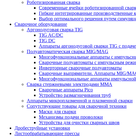
Роботизированная сварка
Современные ячейки роботизированной свар
Гибкие интегрированные производственные 
Выбор оптимального решения путем симуляци
Сварочное оборудование
Аргонодуговая сварка TIG
TIG AC/DC
TIG DC
Аппараты аргонодуговой сварки TIG с подач
Полуавтоматическая сварка MIG/MAG
Многофункциональные аппараты с импульс
Сварочные полуавтоматы с импульсным режи
Инверторные сварочные полуавтоматы
Сварочные выпрямители. Аппараты MIG/MAG
Многофункциональные аппараты импульсной с
Сварка стержневыми электродами MMA
Сварочные аппараты Pico
Устройство размагничивания труб
Аппараты микроплазменной и плазменной сварки
Сопутствующие товары для сварочной техники
Маски для сварки
Механизмы подачи проволоки
Устройства для очистки сварных швов
Дробеструйные установки
Листообрабатывающие прессы