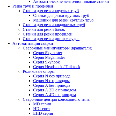
Автоматические ленточнопильные станки
Резка труб и профилей
Станки для резки круглых труб
Станки для резки круглых труб
Машинки для резки круглых труб
Станки для резки квадратных труб
Станки для резки балок
Станки для резки профилей
Станки для резки днищ сосудов
Автоматизация сварки
Сварочные манипуляторы (вращатели)
Серия Skymaster
Серия Megamaster
Серия Skyhook
Серия Headstock / Tailstock
Роликовые опоры
Серия N без привода
Серия N с приводом
Серия A без привода
Серия А 2D с приводом
Серия А 4D с приводом
Сварочные центры консольного типа
MD серия
HD серия
EHD серия