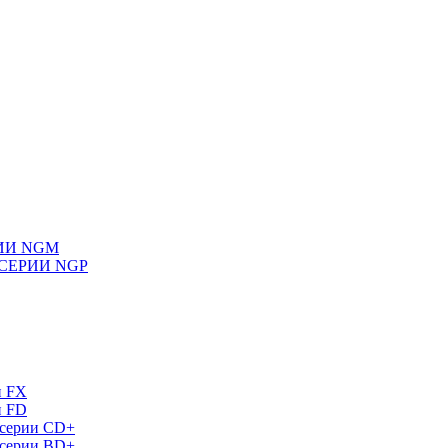
ИИ NGM
СЕРИИ NGP
и FX
и FD
 серии СD+
 серии BD+