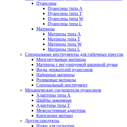
Пуансоны
Пуансоны типа A
Пуансоны типа T
Пуансоны типа W
Пуансоны типа L
Матрицы
Матрицы типа A
Матрицы типа T
Матрицы типа W
Матрицы типа L
Специальные инструменты для гибочных прессов
Многоручьевые матрицы
Матрицы с регулируемой шириной ручья
Виды держателей пуансонов
Наборные матрицы
Роликовые матрицы
Специальный инструмент
Механические соединители пуансонов
Адаптеры типа A
Шайбы зажимные
Адаптеры типа T
Межсистемные адаптеры
Крепление матриц
Другие продукты
Ножи для гильотин