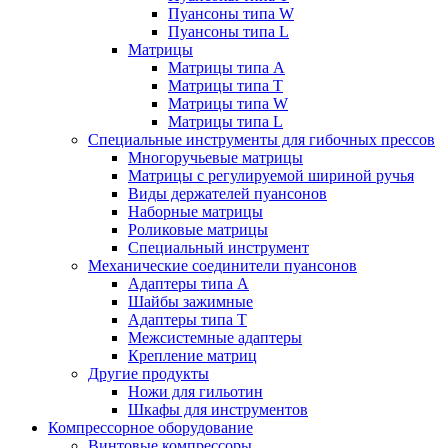
Пуансоны типа W
Пуансоны типа L
Матрицы
Матрицы типа A
Матрицы типа T
Матрицы типа W
Матрицы типа L
Специальные инструменты для гибочных прессов
Многоручьевые матрицы
Матрицы с регулируемой шириной ручья
Виды держателей пуансонов
Наборные матрицы
Роликовые матрицы
Специальный инструмент
Механические соединители пуансонов
Адаптеры типа A
Шайбы зажимные
Адаптеры типа T
Межсистемные адаптеры
Крепление матриц
Другие продукты
Ножи для гильотин
Шкафы для инструментов
Компрессорное оборудование
Винтовые компрессоры