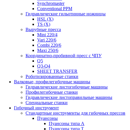
Synchromaster
Conventional PPM
Гидравлические гильотинные ножницы
HSL (X)
TS (X)
Вырубные пресса
Mini 220/4
Vari 220/6
Combi 220/6
Maxi 250/6
Координатно-пробивной пресс с ЧПУ
Q5
Q3-Q4
SHEET TRANSFER
Роботизированные станки
Валковые, профилегибочные машины
Гидравлические листогибочные машины
Профилегибочные станки
Гидравлические листоправильные машины
Специальные станки
Гибочный инструмент
Стандартные инструменты для гибочных прессов
Пуансоны
Пуансоны типа A
Пуансоны типа T