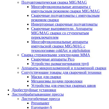
Полуавтоматическая сварка MIG/MAG
Многофункциональные аппараты с
импульсным режимом сварки MIG/MAG
Сварочные полуавтоматы с импульсным
режимом сварки
Инверторные сварочные полуавтоматы
Сварочные выпрямители. Аппараты
MIG/MAG сварки со ступенчатым
переключателем
Многофункциональные аппараты
импульсной сварки MIG/MAG с
технологиями coldArc и pipSolution
Сварка стержневыми электродами MMA
Сварочные аппараты Pico
Устройство размагничивания труб
Аппараты микроплазменной и плазменной сварки
Сопутствующие товары для сварочной техники
Маски для сварки
Механизмы подачи проволоки
Устройства для очистки сварных швов
Дробеструйные установки
Листообрабатывающие прессы
Листогибочные пресса
Pressmaster
Euromaster-S