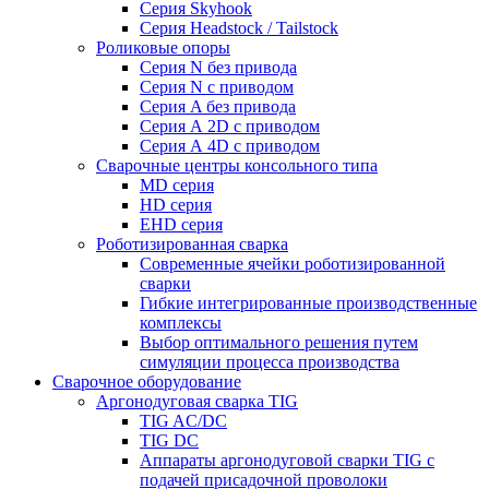
Серия Skyhook
Серия Headstock / Tailstock
Роликовые опоры
Серия N без привода
Серия N с приводом
Серия A без привода
Серия А 2D с приводом
Серия А 4D с приводом
Сварочные центры консольного типа
MD серия
HD серия
EHD серия
Роботизированная сварка
Современные ячейки роботизированной
сварки
Гибкие интегрированные производственные
комплексы
Выбор оптимального решения путем
симуляции процесса производства
Сварочное оборудование
Аргонодуговая сварка TIG
TIG AC/DC
TIG DC
Аппараты аргонодуговой сварки TIG с
подачей присадочной проволоки