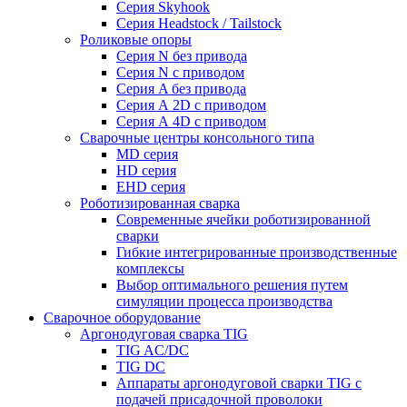
Серия Skyhook
Серия Headstock / Tailstock
Роликовые опоры
Серия N без привода
Серия N с приводом
Серия A без привода
Серия А 2D с приводом
Серия А 4D с приводом
Сварочные центры консольного типа
MD серия
HD серия
EHD серия
Роботизированная сварка
Современные ячейки роботизированной
сварки
Гибкие интегрированные производственные
комплексы
Выбор оптимального решения путем
симуляции процесса производства
Сварочное оборудование
Аргонодуговая сварка TIG
TIG AC/DC
TIG DC
Аппараты аргонодуговой сварки TIG с
подачей присадочной проволоки