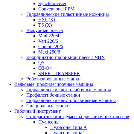
Synchromaster
Conventional PPM
Гидравлические гильотинные ножницы
HSL (X)
TS (X)
Вырубные пресса
Mini 220/4
Vari 220/6
Combi 220/6
Maxi 250/6
Координатно-пробивной пресс с ЧПУ
Q5
Q3-Q4
SHEET TRANSFER
Роботизированные станки
Валковые, профилегибочные машины
Гидравлические листогибочные машины
Профилегибочные станки
Гидравлические листоправильные машины
Специальные станки
Гибочный инструмент
Стандартные инструменты для гибочных прессов
Пуансоны
Пуансоны типа A
Пуансоны типа T