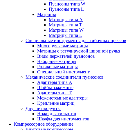
Пуансоны типа W
Пуансоны типа L
Матрицы
Матрицы типа A
Матрицы типа T
Матрицы типа W
Матрицы типа L
Специальные инструменты для гибочных прессов
Многоручьевые матрицы
Матрицы с регулируемой шириной ручья
Виды держателей пуансонов
Наборные матрицы
Роликовые матрицы
Специальный инструмент
Механические соединители пуансонов
Адаптеры типа A
Шайбы зажимные
Адаптеры типа T
Межсистемные адаптеры
Крепление матриц
Другие продукты
Ножи для гильотин
Шкафы для инструментов
Компрессорное оборудование
Винтовые компрессоры