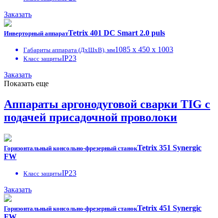
Заказать
Tetrix 401 DC Smart 2.0 puls
Инверторный аппарат
1085 x 450 x 1003
Габариты аппарата (ДxШxВ), мм
IP23
Класс защиты
Заказать
Показать еще
Аппараты аргонодуговой сварки TIG с
подачей присадочной проволоки
Tetrix 351 Synergic
Горизонтальный консольно-фрезерный станок
FW
IP23
Класс защиты
Заказать
Tetrix 451 Synergic
Горизонтальный консольно-фрезерный станок
FW