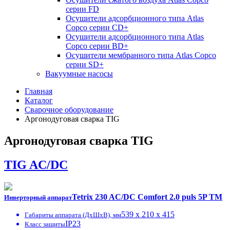
серии FD
Осушители адсорбционного типа Atlas
Copco серии СD+
Осушители адсорбционного типа Atlas
Copco серии BD+
Осушители мембранного типа Atlas Copco
серии SD+
Вакуумные насосы
Главная
Каталог
Сварочное оборудование
Аргонодуговая сварка TIG
Аргонодуговая сварка TIG
TIG AC/DC
Tetrix 230 AC/DC Comfort 2.0 puls 5P TM
Инверторный аппарат
539 x 210 x 415
Габариты аппарата (ДxШxВ), мм
IP23
Класс защиты