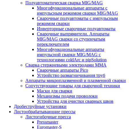
Полуавтоматическая сварка MIG/MAG
Многофункциональные аппараты с
импульсным режимом сварки MIG/MAG
Сварочные полуавтоматы с импульсным
режимом сварки
Инверторные сварочные полуавтоматы
Сварочные выпрямители. Аппараты
MIG/MAG сварки со ступенчатым
переключателем
Многофункциональные аппараты
импульсной сварки MIG/MAG с
технологиями coldArc и pipSolution
Сварка стержневыми электродами MMA
Сварочные аппараты Pico
Устройство размагничивания труб
Аппараты микроплазменной и плазменной сварки
Сопутствующие товары для сварочной техники
Маски для сварки
Механизмы подачи проволоки
Устройства для очистки сварных швов
Дробеструйные установки
Листообрабатывающие прессы
Листогибочные пресса
Pressmaster
Euromaster-S