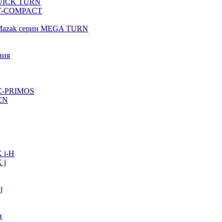
QUICK TURN
 QT-COMPACT
 Mazak серии MEGA TURN
ния
VC-PRIMOS
CN
 i-H
 j
j
и