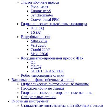
Листогибочные пресса
Pressmaster
Euromaster-S
Synchromaster
Conventional PPM
Гидравлические гильотинные ножницы
HSL (X)
TS (X)
Вырубные пресса
Mini 220/4
Vari 220/6
Combi 220/6
Maxi 250/6
Координатно-пробивной пресс с ЧПУ
Q5
Q3-Q4
SHEET TRANSFER
Роботизированные станки
Валковые, профилегибочные машины
Гидравлические листогибочные машины
Профилегибочные станки
Гидравлические листоправильные машины
Специальные станки
Гибочный инструмент
Стандартные инструменты для гибочных прессов