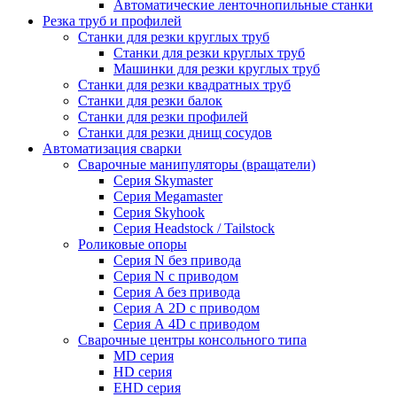
Автоматические ленточнопильные станки
Резка труб и профилей
Станки для резки круглых труб
Станки для резки круглых труб
Машинки для резки круглых труб
Станки для резки квадратных труб
Станки для резки балок
Станки для резки профилей
Станки для резки днищ сосудов
Автоматизация сварки
Сварочные манипуляторы (вращатели)
Серия Skymaster
Серия Megamaster
Серия Skyhook
Серия Headstock / Tailstock
Роликовые опоры
Серия N без привода
Серия N с приводом
Серия A без привода
Серия А 2D с приводом
Серия А 4D с приводом
Сварочные центры консольного типа
MD серия
HD серия
EHD серия