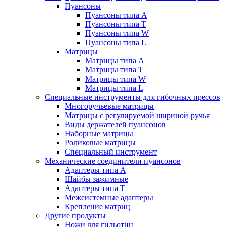
Пуансоны
Пуансоны типа A
Пуансоны типа T
Пуансоны типа W
Пуансоны типа L
Матрицы
Матрицы типа A
Матрицы типа T
Матрицы типа W
Матрицы типа L
Специальные инструменты для гибочных прессов
Многоручьевые матрицы
Матрицы с регулируемой шириной ручья
Виды держателей пуансонов
Наборные матрицы
Роликовые матрицы
Специальный инструмент
Механические соединители пуансонов
Адаптеры типа A
Шайбы зажимные
Адаптеры типа T
Межсистемные адаптеры
Крепление матриц
Другие продукты
Ножи для гильотин