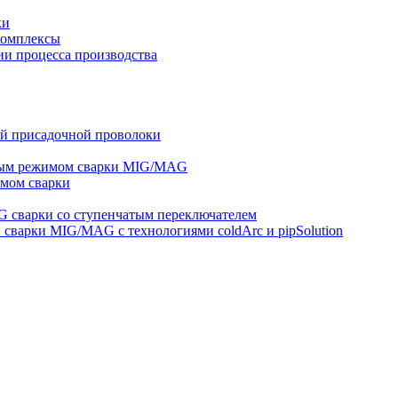
ки
комплексы
и процесса производства
ей присадочной проволоки
ным режимом сварки MIG/MAG
мом сварки
 сварки со ступенчатым переключателем
варки MIG/MAG с технологиями coldArc и pipSolution