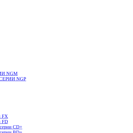
ИИ NGM
СЕРИИ NGP
и FX
и FD
 серии СD+
 серии BD+