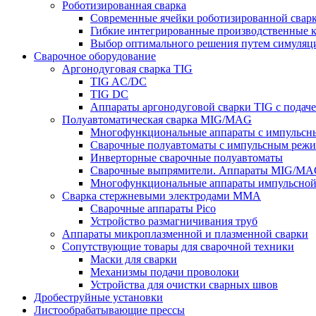
Роботизированная сварка
Современные ячейки роботизированной свар
Гибкие интегрированные производственные 
Выбор оптимального решения путем симуляци
Сварочное оборудование
Аргонодуговая сварка TIG
TIG AC/DC
TIG DC
Аппараты аргонодуговой сварки TIG с подач
Полуавтоматическая сварка MIG/MAG
Многофункциональные аппараты с импульс
Сварочные полуавтоматы с импульсным режи
Инверторные сварочные полуавтоматы
Сварочные выпрямители. Аппараты MIG/MAG
Многофункциональные аппараты импульсной с
Сварка стержневыми электродами MMA
Сварочные аппараты Pico
Устройство размагничивания труб
Аппараты микроплазменной и плазменной сварки
Сопутствующие товары для сварочной техники
Маски для сварки
Механизмы подачи проволоки
Устройства для очистки сварных швов
Дробеструйные установки
Листообрабатывающие прессы