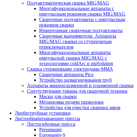
Полуавтоматическая сварка MIG/MAG
Многофункциональные аппараты с
импульсным режимом сварки MIG/MAG
Сварочные полуавтоматы с импульсным
режимом сварки
Инверторные сварочные полуавтоматы
Сварочные выпрямители. Аппараты
MIG/MAG сварки со ступенчатым
переключателем
Многофункциональные аппараты
импульсной сварки MIG/MAG с
технологиями coldArc и pipSolution
Сварка стержневыми электродами MMA
Сварочные аппараты Pico
Устройство размагничивания труб
Аппараты микроплазменной и плазменной сварки
Сопутствующие товары для сварочной техники
Маски для сварки
Механизмы подачи проволоки
Устройства для очистки сварных швов
Дробеструйные установки
Листообрабатывающие прессы
Листогибочные пресса
Pressmaster
Euromaster-S