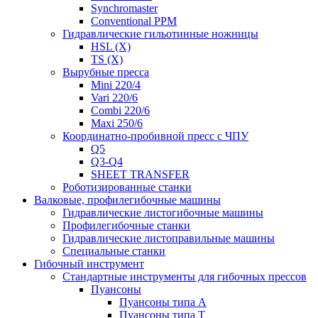
Synchromaster
Conventional PPM
Гидравлические гильотинные ножницы
HSL (X)
TS (X)
Вырубные пресса
Mini 220/4
Vari 220/6
Combi 220/6
Maxi 250/6
Координатно-пробивной пресс с ЧПУ
Q5
Q3-Q4
SHEET TRANSFER
Роботизированные станки
Валковые, профилегибочные машины
Гидравлические листогибочные машины
Профилегибочные станки
Гидравлические листоправильные машины
Специальные станки
Гибочный инструмент
Стандартные инструменты для гибочных прессов
Пуансоны
Пуансоны типа A
Пуансоны типа T