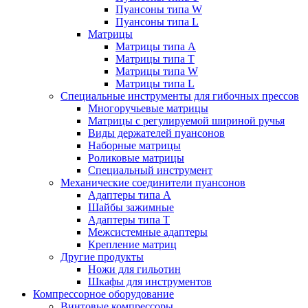
Пуансоны типа W
Пуансоны типа L
Матрицы
Матрицы типа A
Матрицы типа T
Матрицы типа W
Матрицы типа L
Специальные инструменты для гибочных прессов
Многоручьевые матрицы
Матрицы с регулируемой шириной ручья
Виды держателей пуансонов
Наборные матрицы
Роликовые матрицы
Специальный инструмент
Механические соединители пуансонов
Адаптеры типа A
Шайбы зажимные
Адаптеры типа T
Межсистемные адаптеры
Крепление матриц
Другие продукты
Ножи для гильотин
Шкафы для инструментов
Компрессорное оборудование
Винтовые компрессоры