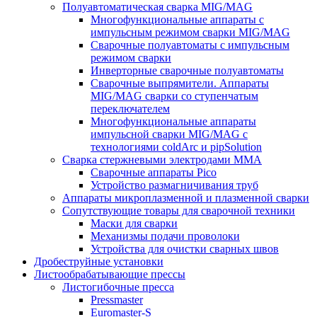
Полуавтоматическая сварка MIG/MAG
Многофункциональные аппараты с
импульсным режимом сварки MIG/MAG
Сварочные полуавтоматы с импульсным
режимом сварки
Инверторные сварочные полуавтоматы
Сварочные выпрямители. Аппараты
MIG/MAG сварки со ступенчатым
переключателем
Многофункциональные аппараты
импульсной сварки MIG/MAG с
технологиями coldArc и pipSolution
Сварка стержневыми электродами MMA
Сварочные аппараты Pico
Устройство размагничивания труб
Аппараты микроплазменной и плазменной сварки
Сопутствующие товары для сварочной техники
Маски для сварки
Механизмы подачи проволоки
Устройства для очистки сварных швов
Дробеструйные установки
Листообрабатывающие прессы
Листогибочные пресса
Pressmaster
Euromaster-S