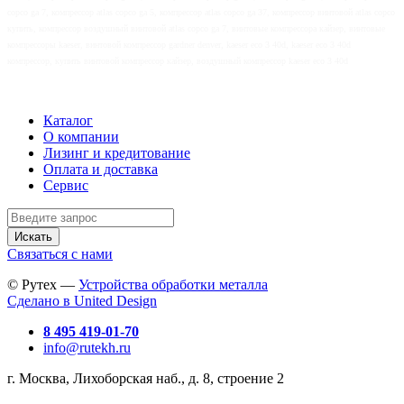
copco ga 7, компрессор atlas copco ga 5, компрессор atlas copco ga 37, компрессор винтовой atlas copco
купить, компрессор воздушный винтовой atlas copco ga 7, винтовые компрессора кайзер, винтовые
компрессоры kaeser, винтовой компрессор gardner denver, kaeser eco 3 40d, kaeser eco 3 40d
компрессор, купить винтовой компрессор кайзер, воздушный компрессор kaeser eco 3 40d
Каталог
О компании
Лизинг и кредитование
Оплата и доставка
Сервис
Искать
Связаться с нами
© Рутех —
Устройства обработки металла
Сделано в United Design
8 495 419-01-70
info@rutekh.ru
г. Москва, Лихоборская наб., д. 8, строение 2