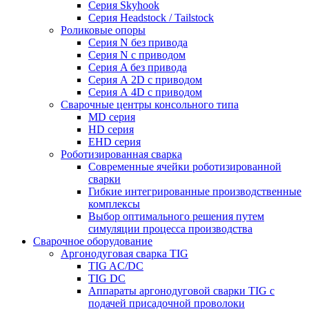
Серия Skyhook
Серия Headstock / Tailstock
Роликовые опоры
Серия N без привода
Серия N с приводом
Серия A без привода
Серия А 2D с приводом
Серия А 4D с приводом
Сварочные центры консольного типа
MD серия
HD серия
EHD серия
Роботизированная сварка
Современные ячейки роботизированной
сварки
Гибкие интегрированные производственные
комплексы
Выбор оптимального решения путем
симуляции процесса производства
Сварочное оборудование
Аргонодуговая сварка TIG
TIG AC/DC
TIG DC
Аппараты аргонодуговой сварки TIG с
подачей присадочной проволоки