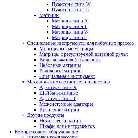
Пуансоны типа W
Пуансоны типа L
Матрицы
Матрицы типа A
Матрицы типа T
Матрицы типа W
Матрицы типа L
Специальные инструменты для гибочных прессов
Многоручьевые матрицы
Матрицы с регулируемой шириной ручья
Виды держателей пуансонов
Наборные матрицы
Роликовые матрицы
Специальный инструмент
Механические соединители пуансонов
Адаптеры типа A
Шайбы зажимные
Адаптеры типа T
Межсистемные адаптеры
Крепление матриц
Другие продукты
Ножи для гильотин
Шкафы для инструментов
Компрессорное оборудование
Винтовые компрессоры