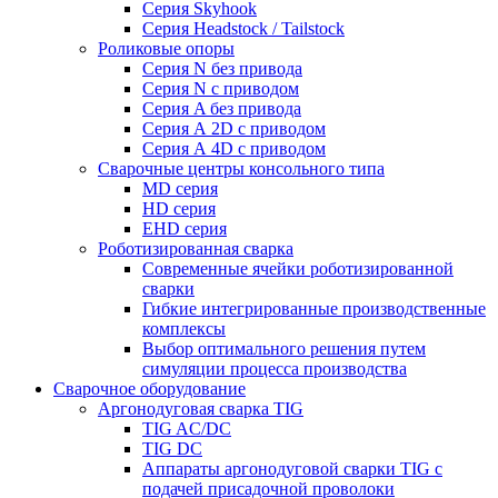
Серия Skyhook
Серия Headstock / Tailstock
Роликовые опоры
Серия N без привода
Серия N с приводом
Серия A без привода
Серия А 2D с приводом
Серия А 4D с приводом
Сварочные центры консольного типа
MD серия
HD серия
EHD серия
Роботизированная сварка
Современные ячейки роботизированной
сварки
Гибкие интегрированные производственные
комплексы
Выбор оптимального решения путем
симуляции процесса производства
Сварочное оборудование
Аргонодуговая сварка TIG
TIG AC/DC
TIG DC
Аппараты аргонодуговой сварки TIG с
подачей присадочной проволоки