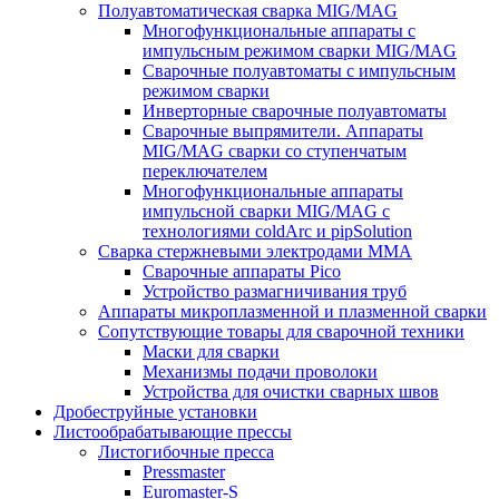
Полуавтоматическая сварка MIG/MAG
Многофункциональные аппараты с
импульсным режимом сварки MIG/MAG
Сварочные полуавтоматы с импульсным
режимом сварки
Инверторные сварочные полуавтоматы
Сварочные выпрямители. Аппараты
MIG/MAG сварки со ступенчатым
переключателем
Многофункциональные аппараты
импульсной сварки MIG/MAG с
технологиями coldArc и pipSolution
Сварка стержневыми электродами MMA
Сварочные аппараты Pico
Устройство размагничивания труб
Аппараты микроплазменной и плазменной сварки
Сопутствующие товары для сварочной техники
Маски для сварки
Механизмы подачи проволоки
Устройства для очистки сварных швов
Дробеструйные установки
Листообрабатывающие прессы
Листогибочные пресса
Pressmaster
Euromaster-S