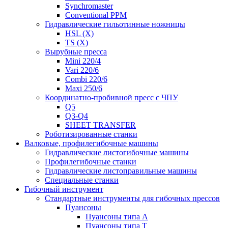
Synchromaster
Conventional PPM
Гидравлические гильотинные ножницы
HSL (X)
TS (X)
Вырубные пресса
Mini 220/4
Vari 220/6
Combi 220/6
Maxi 250/6
Координатно-пробивной пресс с ЧПУ
Q5
Q3-Q4
SHEET TRANSFER
Роботизированные станки
Валковые, профилегибочные машины
Гидравлические листогибочные машины
Профилегибочные станки
Гидравлические листоправильные машины
Специальные станки
Гибочный инструмент
Стандартные инструменты для гибочных прессов
Пуансоны
Пуансоны типа A
Пуансоны типа T