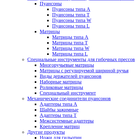
Пуансоны
Пуансоны типа A
Пуансоны типа T
Пуансоны типа W
Пуансоны типа L
Матрицы
Матрицы типа A
Матрицы типа T
Матрицы типа W
Матрицы типа L
Специальные инструменты для гибочных прессов
Многоручьевые матрицы
Матрицы с регулируемой шириной ручья
Виды держателей пуансонов
Наборные матрицы
Роликовые матрицы
Специальный инструмент
Механические соединители пуансонов
Адаптеры типа A
Шайбы зажимные
Адаптеры типа T
Межсистемные адаптеры
Крепление матриц
Другие продукты
Ножи для гильотин