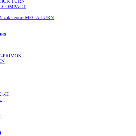
QUICK TURN
 QT-COMPACT
 Mazak серии MEGA TURN
ния
VC-PRIMOS
CN
 i-H
 j
j
и