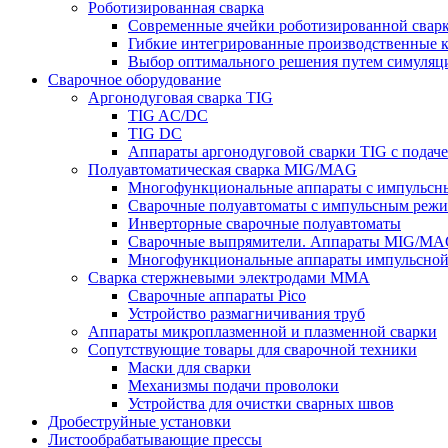
Роботизированная сварка
Современные ячейки роботизированной свар
Гибкие интегрированные производственные 
Выбор оптимального решения путем симуляци
Сварочное оборудование
Аргонодуговая сварка TIG
TIG AC/DC
TIG DC
Аппараты аргонодуговой сварки TIG с подач
Полуавтоматическая сварка MIG/MAG
Многофункциональные аппараты с импульс
Сварочные полуавтоматы с импульсным режи
Инверторные сварочные полуавтоматы
Сварочные выпрямители. Аппараты MIG/MAG
Многофункциональные аппараты импульсной с
Сварка стержневыми электродами MMA
Сварочные аппараты Pico
Устройство размагничивания труб
Аппараты микроплазменной и плазменной сварки
Сопутствующие товары для сварочной техники
Маски для сварки
Механизмы подачи проволоки
Устройства для очистки сварных швов
Дробеструйные установки
Листообрабатывающие прессы