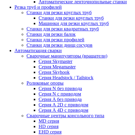
Автоматические ленточнопильные станки
Резка труб и профилей
Станки для резки круглых труб
Станки для резки круглых труб
Машинки для резки круглых труб
Станки для резки квадратных труб
Станки для резки балок
Станки для резки профилей
Станки для резки днищ сосудов
Автоматизация сварки
Сварочные манипуляторы (вращатели)
Серия Skymaster
Серия Megamaster
Серия Skyhook
Серия Headstock / Tailstock
Роликовые опоры
Серия N без привода
Серия N с приводом
Серия A без привода
Серия А 2D с приводом
Серия А 4D с приводом
Сварочные центры консольного типа
MD серия
HD серия
EHD серия