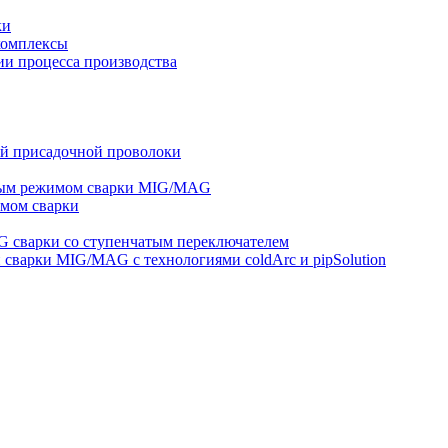
ки
комплексы
и процесса производства
ей присадочной проволоки
ным режимом сварки MIG/MAG
мом сварки
 сварки со ступенчатым переключателем
варки MIG/MAG с технологиями coldArc и pipSolution