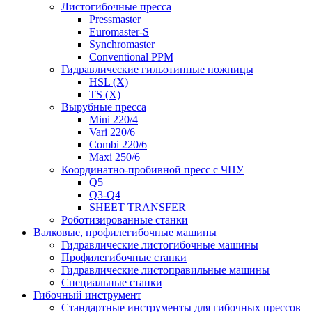
Листогибочные пресса
Pressmaster
Euromaster-S
Synchromaster
Conventional PPM
Гидравлические гильотинные ножницы
HSL (X)
TS (X)
Вырубные пресса
Mini 220/4
Vari 220/6
Combi 220/6
Maxi 250/6
Координатно-пробивной пресс с ЧПУ
Q5
Q3-Q4
SHEET TRANSFER
Роботизированные станки
Валковые, профилегибочные машины
Гидравлические листогибочные машины
Профилегибочные станки
Гидравлические листоправильные машины
Специальные станки
Гибочный инструмент
Стандартные инструменты для гибочных прессов