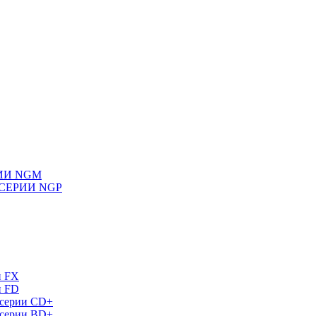
ИИ NGM
СЕРИИ NGP
и FX
и FD
 серии СD+
 серии BD+