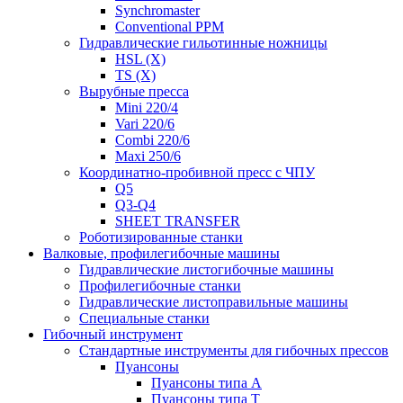
Synchromaster
Conventional PPM
Гидравлические гильотинные ножницы
HSL (X)
TS (X)
Вырубные пресса
Mini 220/4
Vari 220/6
Combi 220/6
Maxi 250/6
Координатно-пробивной пресс с ЧПУ
Q5
Q3-Q4
SHEET TRANSFER
Роботизированные станки
Валковые, профилегибочные машины
Гидравлические листогибочные машины
Профилегибочные станки
Гидравлические листоправильные машины
Специальные станки
Гибочный инструмент
Стандартные инструменты для гибочных прессов
Пуансоны
Пуансоны типа A
Пуансоны типа T