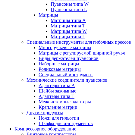
Пуансоны типа W
Пуансоны типа L
Матрицы
Матрицы типа A
Матрицы типа T
Матрицы типа W
Матрицы типа L
Специальные инструменты для гибочных прессов
Многоручьевые матрицы
Матрицы с регулируемой шириной ручья
Виды держателей пуансонов
Наборные матрицы
Роликовые матрицы
Специальный инструмент
Механические соединители пуансонов
Адаптеры типа A
Шайбы зажимные
Адаптеры типа T
Межсистемные адаптеры
Крепление матриц
Другие продукты
Ножи для гильотин
Шкафы для инструментов
Компрессорное оборудование
Винтовые компрессоры