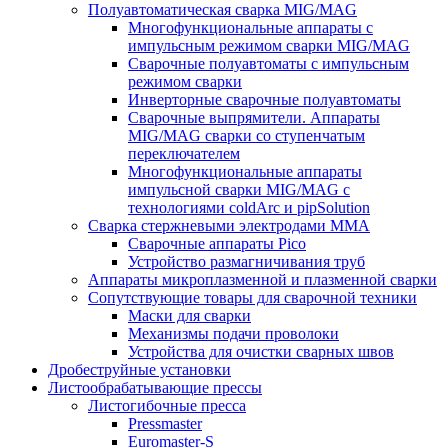
Полуавтоматическая сварка MIG/MAG
Многофункциональные аппараты с
импульсным режимом сварки MIG/MAG
Сварочные полуавтоматы с импульсным
режимом сварки
Инверторные сварочные полуавтоматы
Сварочные выпрямители. Аппараты
MIG/MAG сварки со ступенчатым
переключателем
Многофункциональные аппараты
импульсной сварки MIG/MAG с
технологиями coldArc и pipSolution
Сварка стержневыми электродами MMA
Сварочные аппараты Pico
Устройство размагничивания труб
Аппараты микроплазменной и плазменной сварки
Сопутствующие товары для сварочной техники
Маски для сварки
Механизмы подачи проволоки
Устройства для очистки сварных швов
Дробеструйные установки
Листообрабатывающие прессы
Листогибочные пресса
Pressmaster
Euromaster-S