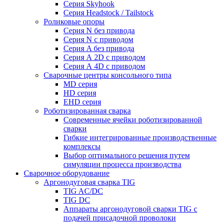
Серия Skyhook
Серия Headstock / Tailstock
Роликовые опоры
Серия N без привода
Серия N с приводом
Серия A без привода
Серия А 2D с приводом
Серия А 4D с приводом
Сварочные центры консольного типа
MD серия
HD серия
EHD серия
Роботизированная сварка
Современные ячейки роботизированной
сварки
Гибкие интегрированные производственные
комплексы
Выбор оптимального решения путем
симуляции процесса производства
Сварочное оборудование
Аргонодуговая сварка TIG
TIG AC/DC
TIG DC
Аппараты аргонодуговой сварки TIG с
подачей присадочной проволоки