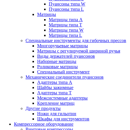
Пуансоны типа W
Пуансоны типа L
Матрицы
Матрицы типа A
Матрицы типа T
Матрицы типа W
Матрицы типа L
Специальные инструменты для гибочных прессов
Многоручьевые матрицы
Матрицы с регулируемой шириной ручья
Виды держателей пуансонов
Наборные матрицы
Роликовые матрицы
Специальный инструмент
Механические соединители пуансонов
Адаптеры типа A
Шайбы зажимные
Адаптеры типа T
Межсистемные адаптеры
Крепление матриц
Другие продукты
Ножи для гильотин
Шкафы для инструментов
Компрессорное оборудование
Винтовые компрессоры