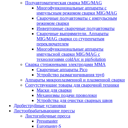
Полуавтоматическая сварка MIG/MAG
Многофункциональные аппараты с
импульсным режимом сварки MIG/MAG
Сварочные полуавтоматы с импульсным
режимом сварки
Инверторные сварочные полуавтоматы
Сварочные выпрямители. Аппараты
MIG/MAG сварки со ступенчатым
переключателем
Многофункциональные аппараты
импульсной сварки MIG/MAG с
технологиями coldArc и pipSolution
Сварка стержневыми электродами MMA
Сварочные аппараты Pico
Устройство размагничивания труб
Аппараты микроплазменной и плазменной сварки
Сопутствующие товары для сварочной техники
Маски для сварки
Механизмы подачи проволоки
Устройства для очистки сварных швов
Дробеструйные установки
Листообрабатывающие прессы
Листогибочные пресса
Pressmaster
Euromaster-S