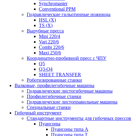
Synchromaster
Conventional PPM
Гидравлические гильотинные ножницы
HSL (X)
TS (X)
Вырубные пресса
Mini 220/4
Vari 220/6
Combi 220/6
Maxi 250/6
Координатно-пробивной пресс с ЧПУ
Q5
Q3-Q4
SHEET TRANSFER
Роботизированные станки
Валковые, профилегибочные машины
Гидравлические листогибочные машины
Профилегибочные станки
Гидравлические листоправильные машины
Специальные станки
Гибочный инструмент
Стандартные инструменты для гибочных прессов
Пуансоны
Пуансоны типа A
Пуансоны типа T