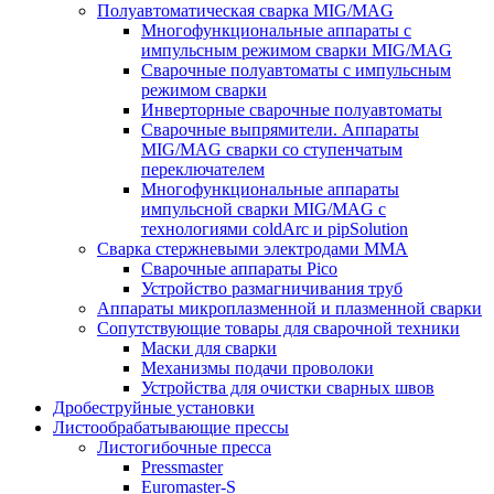
Полуавтоматическая сварка MIG/MAG
Многофункциональные аппараты с
импульсным режимом сварки MIG/MAG
Сварочные полуавтоматы с импульсным
режимом сварки
Инверторные сварочные полуавтоматы
Сварочные выпрямители. Аппараты
MIG/MAG сварки со ступенчатым
переключателем
Многофункциональные аппараты
импульсной сварки MIG/MAG с
технологиями coldArc и pipSolution
Сварка стержневыми электродами MMA
Сварочные аппараты Pico
Устройство размагничивания труб
Аппараты микроплазменной и плазменной сварки
Сопутствующие товары для сварочной техники
Маски для сварки
Механизмы подачи проволоки
Устройства для очистки сварных швов
Дробеструйные установки
Листообрабатывающие прессы
Листогибочные пресса
Pressmaster
Euromaster-S