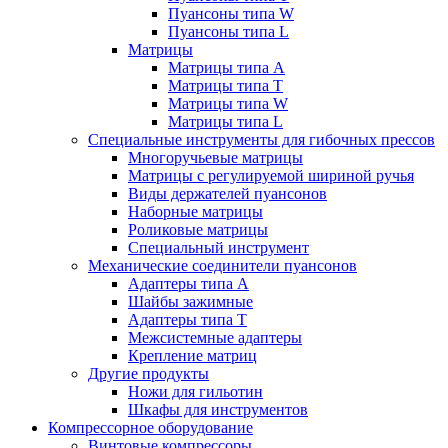
Пуансоны типа W
Пуансоны типа L
Матрицы
Матрицы типа A
Матрицы типа T
Матрицы типа W
Матрицы типа L
Специальные инструменты для гибочных прессов
Многоручьевые матрицы
Матрицы с регулируемой шириной ручья
Виды держателей пуансонов
Наборные матрицы
Роликовые матрицы
Специальный инструмент
Механические соединители пуансонов
Адаптеры типа A
Шайбы зажимные
Адаптеры типа T
Межсистемные адаптеры
Крепление матриц
Другие продукты
Ножи для гильотин
Шкафы для инструментов
Компрессорное оборудование
Винтовые компрессоры