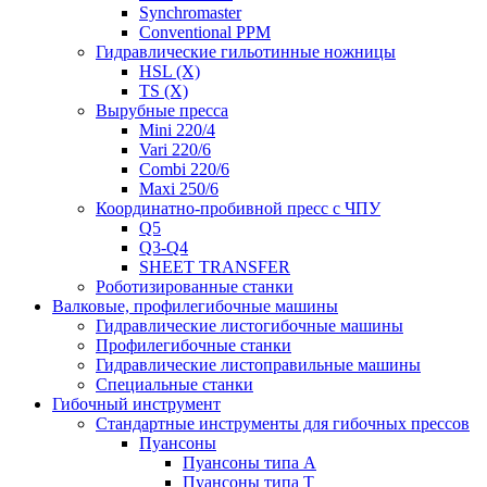
Synchromaster
Conventional PPM
Гидравлические гильотинные ножницы
HSL (X)
TS (X)
Вырубные пресса
Mini 220/4
Vari 220/6
Combi 220/6
Maxi 250/6
Координатно-пробивной пресс с ЧПУ
Q5
Q3-Q4
SHEET TRANSFER
Роботизированные станки
Валковые, профилегибочные машины
Гидравлические листогибочные машины
Профилегибочные станки
Гидравлические листоправильные машины
Специальные станки
Гибочный инструмент
Стандартные инструменты для гибочных прессов
Пуансоны
Пуансоны типа A
Пуансоны типа T