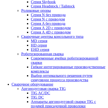
Серия Skyhook
Серия Headstock / Tailstock
Роликовые опоры
Серия N без привода
Серия N с приводом
Серия A без привода
Серия А 2D с приводом
Серия А 4D с приводом
Сварочные центры консольного типа
MD серия
HD серия
EHD серия
Роботизированная сварка
Современные ячейки роботизированной
сварки
Гибкие интегрированные производственные
комплексы
Выбор оптимального решения путем
симуляции процесса производства
Сварочное оборудование
Аргонодуговая сварка TIG
TIG AC/DC
TIG DC
Аппараты аргонодуговой сварки TIG с
подачей присадочной проволоки