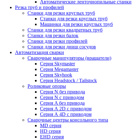
Автоматические ленточнопильные станки
Резка труб и профилей
Станки для резки круглых труб
Станки для резки круглых труб
Машинки для резки круглых труб
Станки для резки квадратных труб
Станки для резки балок
Станки для резки профилей
Станки для резки днищ сосудов
Автоматизация сварки
Сварочные манипуляторы (вращатели)
Серия Skymaster
Серия Megamaster
Серия Skyhook
Серия Headstock / Tailstock
Роликовые опоры
Серия N без привода
Серия N с приводом
Серия A без привода
Серия А 2D с приводом
Серия А 4D с приводом
Сварочные центры консольного типа
MD серия
HD серия
EHD серия