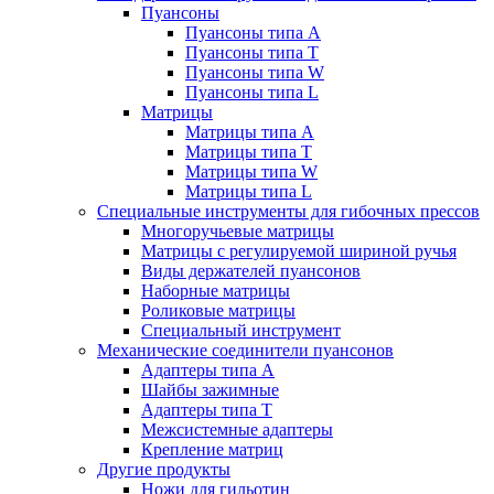
Пуансоны
Пуансоны типа A
Пуансоны типа T
Пуансоны типа W
Пуансоны типа L
Матрицы
Матрицы типа A
Матрицы типа T
Матрицы типа W
Матрицы типа L
Специальные инструменты для гибочных прессов
Многоручьевые матрицы
Матрицы с регулируемой шириной ручья
Виды держателей пуансонов
Наборные матрицы
Роликовые матрицы
Специальный инструмент
Механические соединители пуансонов
Адаптеры типа A
Шайбы зажимные
Адаптеры типа T
Межсистемные адаптеры
Крепление матриц
Другие продукты
Ножи для гильотин