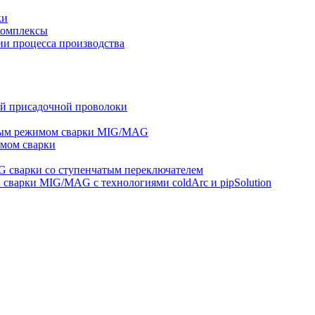
ки
комплексы
и процесса производства
ей присадочной проволоки
ным режимом сварки MIG/MAG
мом сварки
 сварки со ступенчатым переключателем
варки MIG/MAG с технологиями coldArc и pipSolution