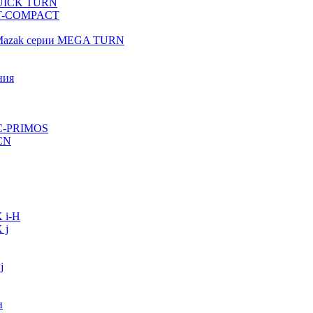
QUICK TURN
 QT-COMPACT
 Mazak серии MEGA TURN
ния
VC-PRIMOS
CN
 i-H
 j
j
и