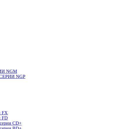
ИИ NGM
СЕРИИ NGP
и FX
и FD
 серии СD+
 серии BD+