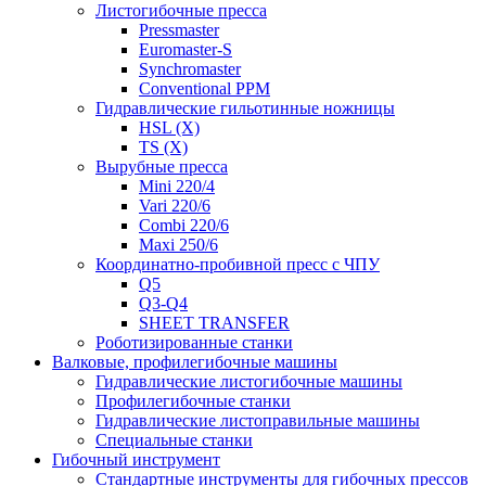
Листогибочные пресса
Pressmaster
Euromaster-S
Synchromaster
Conventional PPM
Гидравлические гильотинные ножницы
HSL (X)
TS (X)
Вырубные пресса
Mini 220/4
Vari 220/6
Combi 220/6
Maxi 250/6
Координатно-пробивной пресс с ЧПУ
Q5
Q3-Q4
SHEET TRANSFER
Роботизированные станки
Валковые, профилегибочные машины
Гидравлические листогибочные машины
Профилегибочные станки
Гидравлические листоправильные машины
Специальные станки
Гибочный инструмент
Стандартные инструменты для гибочных прессов