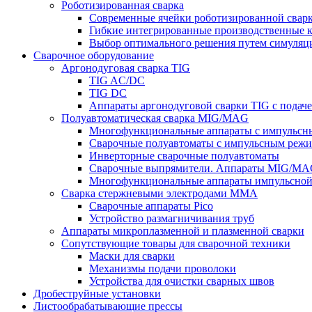
Роботизированная сварка
Современные ячейки роботизированной свар
Гибкие интегрированные производственные 
Выбор оптимального решения путем симуляци
Сварочное оборудование
Аргонодуговая сварка TIG
TIG AC/DC
TIG DC
Аппараты аргонодуговой сварки TIG с подач
Полуавтоматическая сварка MIG/MAG
Многофункциональные аппараты с импульс
Сварочные полуавтоматы с импульсным режи
Инверторные сварочные полуавтоматы
Сварочные выпрямители. Аппараты MIG/MAG
Многофункциональные аппараты импульсной с
Сварка стержневыми электродами MMA
Сварочные аппараты Pico
Устройство размагничивания труб
Аппараты микроплазменной и плазменной сварки
Сопутствующие товары для сварочной техники
Маски для сварки
Механизмы подачи проволоки
Устройства для очистки сварных швов
Дробеструйные установки
Листообрабатывающие прессы