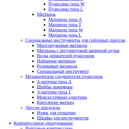
Пуансоны типа W
Пуансоны типа L
Матрицы
Матрицы типа A
Матрицы типа T
Матрицы типа W
Матрицы типа L
Специальные инструменты для гибочных прессов
Многоручьевые матрицы
Матрицы с регулируемой шириной ручья
Виды держателей пуансонов
Наборные матрицы
Роликовые матрицы
Специальный инструмент
Механические соединители пуансонов
Адаптеры типа A
Шайбы зажимные
Адаптеры типа T
Межсистемные адаптеры
Крепление матриц
Другие продукты
Ножи для гильотин
Шкафы для инструментов
Компрессорное оборудование
Винтовые компрессоры