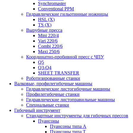
Synchromaster
Conventional PPM
Гидравлические гильотинные ножницы
HSL (X)
TS (X)
Вырубные пресса
Mini 220/4
Vari 220/6
Combi 220/6
Maxi 250/6
Координатно-пробивной пресс с ЧПУ
Q5
Q3-Q4
SHEET TRANSFER
Роботизированные станки
Валковые, профилегибочные машины
Гидравлические листогибочные машины
Профилегибочные станки
Гидравлические листоправильные машины
Специальные станки
Гибочный инструмент
Стандартные инструменты для гибочных прессов
Пуансоны
Пуансоны типа A
Пуансоны типа T