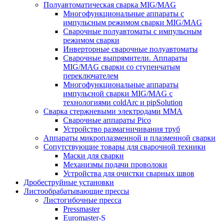
Полуавтоматическая сварка MIG/MAG
Многофункциональные аппараты с
импульсным режимом сварки MIG/MAG
Сварочные полуавтоматы с импульсным
режимом сварки
Инверторные сварочные полуавтоматы
Сварочные выпрямители. Аппараты
MIG/MAG сварки со ступенчатым
переключателем
Многофункциональные аппараты
импульсной сварки MIG/MAG с
технологиями coldArc и pipSolution
Сварка стержневыми электродами MMA
Сварочные аппараты Pico
Устройство размагничивания труб
Аппараты микроплазменной и плазменной сварки
Сопутствующие товары для сварочной техники
Маски для сварки
Механизмы подачи проволоки
Устройства для очистки сварных швов
Дробеструйные установки
Листообрабатывающие прессы
Листогибочные пресса
Pressmaster
Euromaster-S