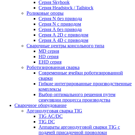
Серия Skyhook
Серия Headstock / Tailstock
Роликовые опоры
Серия N без привода
Серия N с приводом
Серия A без привода
Серия А 2D с приводом
Серия А 4D с приводом
Сварочные центры консольного типа
MD серия
HD серия
EHD серия
Роботизированная сварка
Современные ячейки роботизированной
сварки
Гибкие интегрированные производственные
комплексы
Выбор оптимального решения путем
симуляции процесса производства
Сварочное оборудование
Аргонодуговая сварка TIG
TIG AC/DC
TIG DC
Аппараты аргонодуговой сварки TIG с
подачей присадочной проволоки