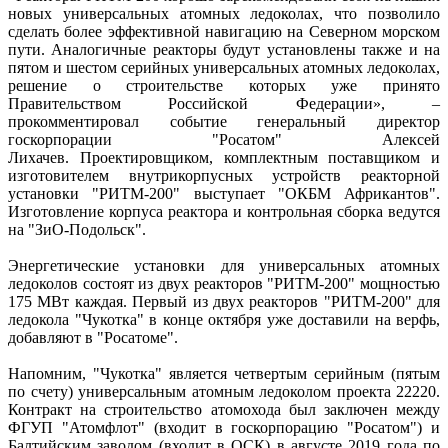
новых универсальных атомных ледоколах, что позволило
сделать более эффективной навигацию на Северном морском
пути. Аналогичные реакторы будут установлены также и на
пятом и шестом серийных универсальных атомных ледоколах,
решение о строительстве которых уже принято
Правительством Российской Федерации», –
прокомментировал событие генеральный директор
госкорпорации "Росатом" Алексей
Лихачев. Проектировщиком, комплектным поставщиком и
изготовителем внутрикорпусных устройств реакторной
установки "РИТМ-200" выступает "ОКБМ Африкантов".
Изготовление корпуса реактора и контрольная сборка ведутся
на "ЗиО-Подольск".
Энергетические установки для универсальных атомных
ледоколов состоят из двух реакторов "РИТМ-200" мощностью
175 МВт каждая. Первый из двух реакторов "РИТМ-200" для
ледокола "Чукотка" в конце октября уже доставили на верфь,
добавляют в "Росатоме".
Напомним, "Чукотка" является четвертым серийным (пятым
по счету) универсальным атомным ледоколом проекта 22220.
Контракт на строительство атомохода был заключен между
ФГУП "Атомфлот" (входит в госкорпорацию "Росатом") и
Балтийским заводом (входит в ОСК) в августе 2019 года по