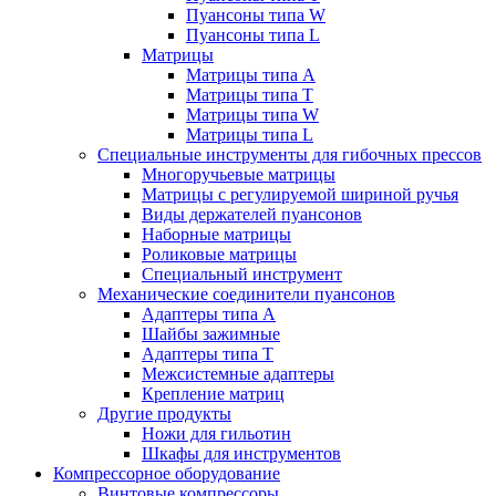
Пуансоны типа W
Пуансоны типа L
Матрицы
Матрицы типа A
Матрицы типа T
Матрицы типа W
Матрицы типа L
Специальные инструменты для гибочных прессов
Многоручьевые матрицы
Матрицы с регулируемой шириной ручья
Виды держателей пуансонов
Наборные матрицы
Роликовые матрицы
Специальный инструмент
Механические соединители пуансонов
Адаптеры типа A
Шайбы зажимные
Адаптеры типа T
Межсистемные адаптеры
Крепление матриц
Другие продукты
Ножи для гильотин
Шкафы для инструментов
Компрессорное оборудование
Винтовые компрессоры