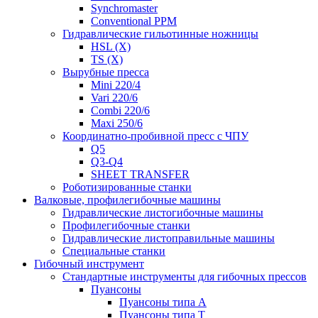
Synchromaster
Conventional PPM
Гидравлические гильотинные ножницы
HSL (X)
TS (X)
Вырубные пресса
Mini 220/4
Vari 220/6
Combi 220/6
Maxi 250/6
Координатно-пробивной пресс с ЧПУ
Q5
Q3-Q4
SHEET TRANSFER
Роботизированные станки
Валковые, профилегибочные машины
Гидравлические листогибочные машины
Профилегибочные станки
Гидравлические листоправильные машины
Специальные станки
Гибочный инструмент
Стандартные инструменты для гибочных прессов
Пуансоны
Пуансоны типа A
Пуансоны типа T