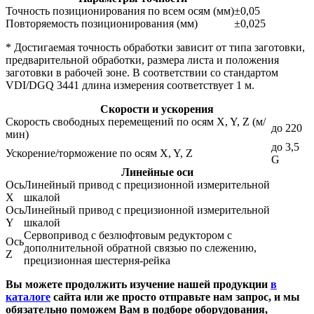
Точность позиционирования по всем осям (мм)
±0,05
Повторяемость позиционирования (мм)
±0,025
* Достигаемая точность обработки зависит от типа заготовки,
предварительной обработки, размера листа и положения
заготовки в рабочей зоне. В соответствии со стандартом
VDI/DGQ 3441 длина измерения соответствует 1 м.
Скорости и ускорения
Скорость свободных перемещений по осям X, Y, Z (м/
до 220
мин)
до 3,5
Ускорение/торможение по осям X, Y, Z
G
Линейные оси
Ось
Линейный привод с прецизионной измерительной
Х
шкалой
Ось
Линейный привод с прецизионной измерительной
Y
шкалой
Сервопривод с безлюфтовым редуктором с
Ось
дополнительной обратной связью по слежению,
Z
прецизионная шестерня-рейка
Вы можете продолжить изучение нашей продукции
в
каталоге
сайта или же просто отправьте нам запрос, и мы
обязательно поможем Вам в подборе оборудования,