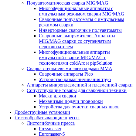
Полуавтоматическая сварка MIG/MAG
Многофункциональные аппараты с
импульсным режимом сварки MIG/MAG
Сварочные полуавтоматы с импульсным
режимом сварки
Инверторные сварочные полуавтоматы
Сварочные выпрямители. Аппараты
MIG/MAG сварки со ступенчатым
переключателем
Многофункциональные аппараты
импульсной сварки MIG/MAG с
технологиями coldArc и pipSolution
Сварка стержневыми электродами MMA
Сварочные аппараты Pico
Устройство размагничивания труб
Аппараты микроплазменной и плазменной сварки
Сопутствующие товары для сварочной техники
Маски для сварки
Механизмы подачи проволоки
Устройства для очистки сварных швов
Дробеструйные установки
Листообрабатывающие прессы
Листогибочные пресса
Pressmaster
Euromaster-S