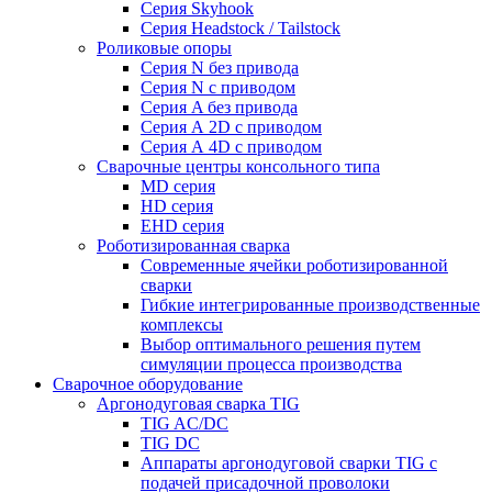
Серия Skyhook
Серия Headstock / Tailstock
Роликовые опоры
Серия N без привода
Серия N с приводом
Серия A без привода
Серия А 2D с приводом
Серия А 4D с приводом
Сварочные центры консольного типа
MD серия
HD серия
EHD серия
Роботизированная сварка
Современные ячейки роботизированной
сварки
Гибкие интегрированные производственные
комплексы
Выбор оптимального решения путем
симуляции процесса производства
Сварочное оборудование
Аргонодуговая сварка TIG
TIG AC/DC
TIG DC
Аппараты аргонодуговой сварки TIG с
подачей присадочной проволоки