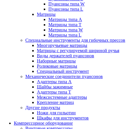
Пуансоны типа W
Пуансоны типа L
Матрицы
Матрицы типа A
Матрицы типа T
Матрицы типа W
Матрицы типа L
Специальные инструменты для гибочных прессов
Многоручьевые матрицы
Матрицы с регулируемой шириной ручья
Виды держателей пуансонов
Наборные матрицы
Роликовые матрицы
Специальный инструмент
Механические соединители пуансонов
Адаптеры типа A
Шайбы зажимные
Адаптеры типа T
Межсистемные адаптеры
Крепление матриц
Другие продукты
Ножи для гильотин
Шкафы для инструментов
Компрессорное оборудование
Винтовые компрессоры