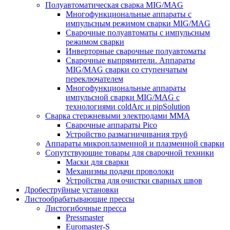
Полуавтоматическая сварка MIG/MAG
Многофункциональные аппараты с
импульсным режимом сварки MIG/MAG
Сварочные полуавтоматы с импульсным
режимом сварки
Инверторные сварочные полуавтоматы
Сварочные выпрямители. Аппараты
MIG/MAG сварки со ступенчатым
переключателем
Многофункциональные аппараты
импульсной сварки MIG/MAG с
технологиями coldArc и pipSolution
Сварка стержневыми электродами MMA
Сварочные аппараты Pico
Устройство размагничивания труб
Аппараты микроплазменной и плазменной сварки
Сопутствующие товары для сварочной техники
Маски для сварки
Механизмы подачи проволоки
Устройства для очистки сварных швов
Дробеструйные установки
Листообрабатывающие прессы
Листогибочные пресса
Pressmaster
Euromaster-S