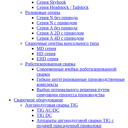
Серия Skyhook
Серия Headstock / Tailstock
Роликовые опоры
Серия N без привода
Серия N с приводом
Серия A без привода
Серия А 2D с приводом
Серия А 4D с приводом
Сварочные центры консольного типа
MD серия
HD серия
EHD серия
Роботизированная сварка
Современные ячейки роботизированной
сварки
Гибкие интегрированные производственные
комплексы
Выбор оптимального решения путем
симуляции процесса производства
Сварочное оборудование
Аргонодуговая сварка TIG
TIG AC/DC
TIG DC
Аппараты аргонодуговой сварки TIG с
подачей присадочной проволоки