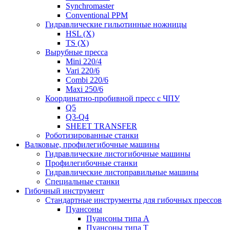
Synchromaster
Conventional PPM
Гидравлические гильотинные ножницы
HSL (X)
TS (X)
Вырубные пресса
Mini 220/4
Vari 220/6
Combi 220/6
Maxi 250/6
Координатно-пробивной пресс с ЧПУ
Q5
Q3-Q4
SHEET TRANSFER
Роботизированные станки
Валковые, профилегибочные машины
Гидравлические листогибочные машины
Профилегибочные станки
Гидравлические листоправильные машины
Специальные станки
Гибочный инструмент
Стандартные инструменты для гибочных прессов
Пуансоны
Пуансоны типа A
Пуансоны типа T