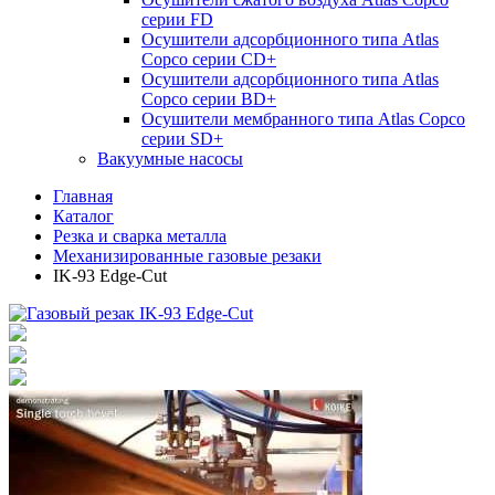
серии FD
Осушители адсорбционного типа Atlas
Copco серии СD+
Осушители адсорбционного типа Atlas
Copco серии BD+
Осушители мембранного типа Atlas Copco
серии SD+
Вакуумные насосы
Главная
Каталог
Резка и сварка металла
Механизированные газовые резаки
IK-93 Edge-Cut