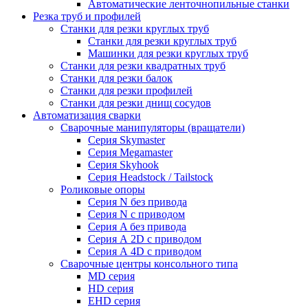
Автоматические ленточнопильные станки
Резка труб и профилей
Станки для резки круглых труб
Станки для резки круглых труб
Машинки для резки круглых труб
Станки для резки квадратных труб
Станки для резки балок
Станки для резки профилей
Станки для резки днищ сосудов
Автоматизация сварки
Сварочные манипуляторы (вращатели)
Серия Skymaster
Серия Megamaster
Серия Skyhook
Серия Headstock / Tailstock
Роликовые опоры
Серия N без привода
Серия N с приводом
Серия A без привода
Серия А 2D с приводом
Серия А 4D с приводом
Сварочные центры консольного типа
MD серия
HD серия
EHD серия