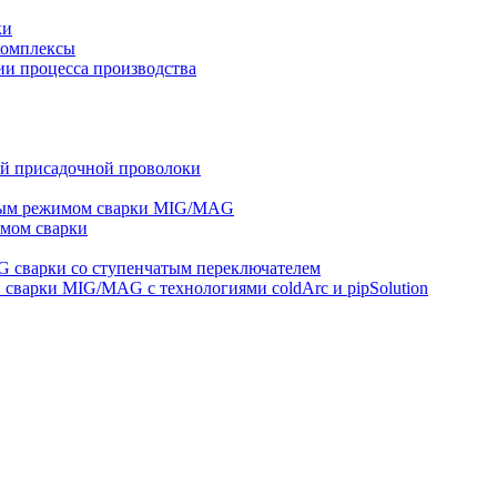
ки
комплексы
и процесса производства
ей присадочной проволоки
ным режимом сварки MIG/MAG
мом сварки
 сварки со ступенчатым переключателем
варки MIG/MAG с технологиями coldArc и pipSolution