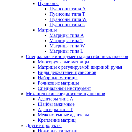
Пуансоны
Пуансоны типа A
Пуансоны типа T
Пуансоны типа W
Пуансоны типа L
Матрицы
Матрицы типа A
Матрицы типа T
Матрицы типа W
Матрицы типа L
Специальные инструменты для гибочных прессов
Многоручьевые матрицы
Матрицы с регулируемой шириной ручья
Виды держателей пуансонов
Наборные матрицы
Роликовые матрицы
Специальный инструмент
Механические соединители пуансонов
Адаптеры типа A
Шайбы зажимные
Адаптеры типа T
Межсистемные адаптеры
Крепление матриц
Другие продукты
Ножи для гильотин