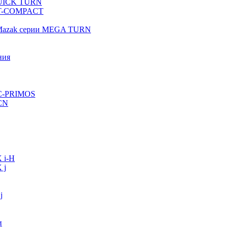
QUICK TURN
 QT-COMPACT
 Mazak серии MEGA TURN
ния
VC-PRIMOS
CN
 i-H
 j
j
и