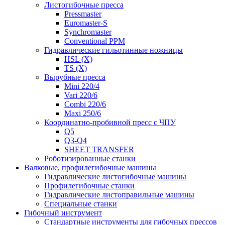
Листогибочные пресса
Pressmaster
Euromaster-S
Synchromaster
Conventional PPM
Гидравлические гильотинные ножницы
HSL (X)
TS (X)
Вырубные пресса
Mini 220/4
Vari 220/6
Combi 220/6
Maxi 250/6
Координатно-пробивной пресс с ЧПУ
Q5
Q3-Q4
SHEET TRANSFER
Роботизированные станки
Валковые, профилегибочные машины
Гидравлические листогибочные машины
Профилегибочные станки
Гидравлические листоправильные машины
Специальные станки
Гибочный инструмент
Стандартные инструменты для гибочных прессов