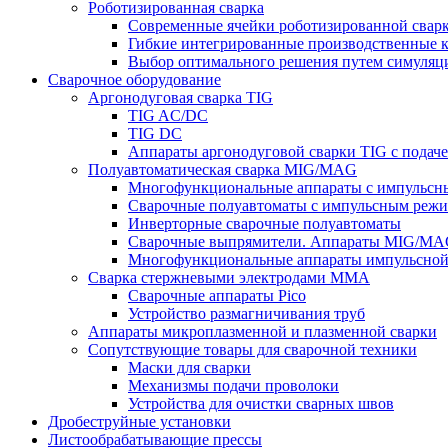
Роботизированная сварка
Современные ячейки роботизированной свар
Гибкие интегрированные производственные 
Выбор оптимального решения путем симуляци
Сварочное оборудование
Аргонодуговая сварка TIG
TIG AC/DC
TIG DC
Аппараты аргонодуговой сварки TIG с подач
Полуавтоматическая сварка MIG/MAG
Многофункциональные аппараты с импульс
Сварочные полуавтоматы с импульсным режи
Инверторные сварочные полуавтоматы
Сварочные выпрямители. Аппараты MIG/MAG
Многофункциональные аппараты импульсной с
Сварка стержневыми электродами MMA
Сварочные аппараты Pico
Устройство размагничивания труб
Аппараты микроплазменной и плазменной сварки
Сопутствующие товары для сварочной техники
Маски для сварки
Механизмы подачи проволоки
Устройства для очистки сварных швов
Дробеструйные установки
Листообрабатывающие прессы