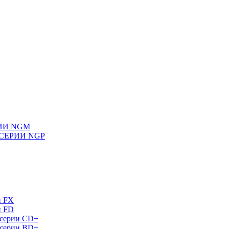
ИИ NGM
СЕРИИ NGP
и FX
и FD
 серии СD+
 серии BD+