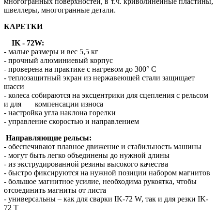
многогранных поверхностей, в т.ч. криволинейные пластины,
швеллеры, многогранные детали.
КАРЕТКИ
IK - 72W:
- малые размеры и вес 5,5 кг
- прочный алюминиевый корпус
- проверена на практике с нагревом до 300° C
- теплозащитный экран из нержавеющей стали защищает
шасси
- колеса собираются на эксцентрики для сцепления с рельсом
и для компенсации износа
- настройка угла наклона горелки
- управление скоростью и направлением
Направляющие рельсы:
- обеспечивают плавное движение и стабильность машины
- могут быть легко объединены до нужной длины
- из экструдированной резины высокого качества
- быстро фиксируются на нужной позиции набором магнитов
- большое магнитное усилие, необходима рукоятка, чтобы
отсоединить магниты от листа
- универсальны – как для сварки IK-72 W, так и для резки IK-
72 T