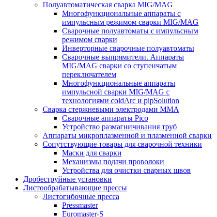
Полуавтоматическая сварка MIG/MAG
Многофункциональные аппараты с
импульсным режимом сварки MIG/MAG
Сварочные полуавтоматы с импульсным
режимом сварки
Инверторные сварочные полуавтоматы
Сварочные выпрямители. Аппараты
MIG/MAG сварки со ступенчатым
переключателем
Многофункциональные аппараты
импульсной сварки MIG/MAG с
технологиями coldArc и pipSolution
Сварка стержневыми электродами MMA
Сварочные аппараты Pico
Устройство размагничивания труб
Аппараты микроплазменной и плазменной сварки
Сопутствующие товары для сварочной техники
Маски для сварки
Механизмы подачи проволоки
Устройства для очистки сварных швов
Дробеструйные установки
Листообрабатывающие прессы
Листогибочные пресса
Pressmaster
Euromaster-S