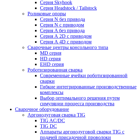
Серия Skyhook
Серия Headstock / Tailstock
Роликовые опоры
Серия N без привода
Серия N с приводом
Серия A без привода
Серия А 2D с приводом
Серия А 4D с приводом
Сварочные центры консольного типа
MD серия
HD серия
EHD серия
Роботизированная сварка
Современные ячейки роботизированной
сварки
Гибкие интегрированные производственные
комплексы
Выбор оптимального решения путем
симуляции процесса производства
Сварочное оборудование
Аргонодуговая сварка TIG
TIG AC/DC
TIG DC
Аппараты аргонодуговой сварки TIG с
подачей присадочной проволоки