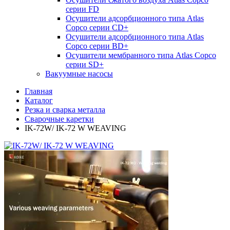
серии FD
Осушители адсорбционного типа Atlas
Copco серии СD+
Осушители адсорбционного типа Atlas
Copco серии BD+
Осушители мембранного типа Atlas Copco
серии SD+
Вакуумные насосы
Главная
Каталог
Резка и сварка металла
Сварочные каретки
IK-72W/ IK-72 W WEAVING