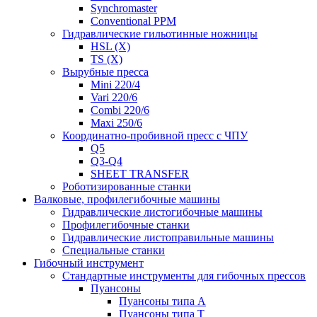
Synchromaster
Conventional PPM
Гидравлические гильотинные ножницы
HSL (X)
TS (X)
Вырубные пресса
Mini 220/4
Vari 220/6
Combi 220/6
Maxi 250/6
Координатно-пробивной пресс с ЧПУ
Q5
Q3-Q4
SHEET TRANSFER
Роботизированные станки
Валковые, профилегибочные машины
Гидравлические листогибочные машины
Профилегибочные станки
Гидравлические листоправильные машины
Специальные станки
Гибочный инструмент
Стандартные инструменты для гибочных прессов
Пуансоны
Пуансоны типа A
Пуансоны типа T