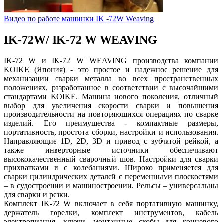
Видео по работе машинки IK -72W Weaving
IK-72W/ IK-72 W WEAVING
IK-72 W и IK-72 W WEAVING производства компании
KOIKE (Япония) - это простое и надежное решение для
механизации сварки металла во всех пространственных
положениях, разработанное в соответствии с высочайшими
стандартами KOIKE. Машина нового поколения, отличный
выбор для увеличения скорости сварки и повышения
производительности на повторяющихся операциях по сварке
изделий. Его преимущества - компактные размеры,
портативность, простота сборки, настройки и использования.
Направляющие 1D, 2D, 3D и привод с зубчатой рейкой, а
также инверторные источники обеспечивают
высококачественный сварочный шов. Настройки для сварки
прихватками и с колебаниями. Широко применяется для
сварки цилиндрических деталей с переменными плоскостями
– в судостроении и машиностроении. Рельсы – универсальны
для сварки и резки.
Комплект IK-72 W включает в себя портативную машинку,
держатель горелки, комплект инструментов, кабель
электропиания, ключи, монтажные скобы для концевого