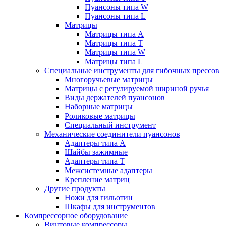
Пуансоны типа W
Пуансоны типа L
Матрицы
Матрицы типа A
Матрицы типа T
Матрицы типа W
Матрицы типа L
Специальные инструменты для гибочных прессов
Многоручьевые матрицы
Матрицы с регулируемой шириной ручья
Виды держателей пуансонов
Наборные матрицы
Роликовые матрицы
Специальный инструмент
Механические соединители пуансонов
Адаптеры типа A
Шайбы зажимные
Адаптеры типа T
Межсистемные адаптеры
Крепление матриц
Другие продукты
Ножи для гильотин
Шкафы для инструментов
Компрессорное оборудование
Винтовые компрессоры